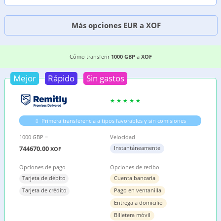
Más opciones EUR a XOF
LAS 4 MANERAS MÁS BARATAS DE TRANSFERIR 
Cómo transferir
1000 GBP
a
XOF
Mejor
Rápido
Sin gastos
Primera transferencia a tipos favorables y sin comisiones
1000 GBP =
Velocidad
744670.00
Instantáneamente
XOF
Opciones de pago
Opciones de recibo
Tarjeta de débito
Cuenta bancaria
Tarjeta de crédito
Pago en ventanilla
Entrega a domicilio
Billetera móvil