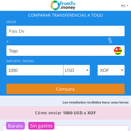
es
COMPARAR TRANSFERENCIAS A TOGO
DESDE
A
Encuentre la mejor forma de enviar dinero a Togo y aho
IMPORTE, DIVISAS
Compara
Los resultados recibidos hace unas horas
LAS 4 MEJORES FORMAS DE ENVIAR DINERO DE
E
Cómo enviar
1000 USD
a
XOF
Barato
Sin gastos