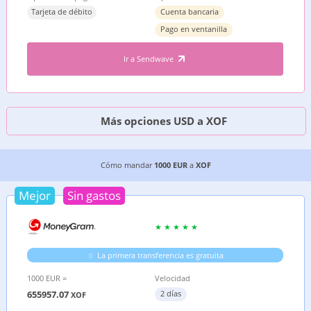
Tarjeta de débito
Cuenta bancaria
Pago en ventanilla
Ir a Sendwave
Más opciones USD a XOF
LAS 5 MEJORES OPCIONES PARA MANDAR DINER
Cómo mandar
1000 EUR
a
XOF
Mejor
Sin gastos
La primera transferencia es gratuita
1000 EUR =
Velocidad
655957.07
2 días
XOF