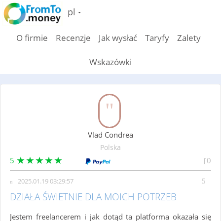
pl
O firmie
Recenzje
Jak wysłać
Taryfy
Zalety
Wskazówki
Vlad Condrea
Polska
5
0
2025.01.19 03:29:57
DZIAŁA ŚWIETNIE DLA MOICH POTRZEB
Jestem freelancerem i jak dotąd ta platforma okazała się