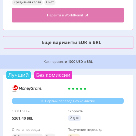
Кредитная карта
Счет
Перейти в WorldRemit
Еще варианты EUR в BRL
6 ДЕШЕВЫХ ВАРИАНТОВ, ГДЕ ВЫГОДНЕЕ ПЕРЕ
Как перевести
1000 USD
в
BRL
Лучший
Без комиссии
Первый перевод без комиссии
1000 USD =
Скорость
5261.40
2 дня
BRL
Оплата перевода
Получение перевода