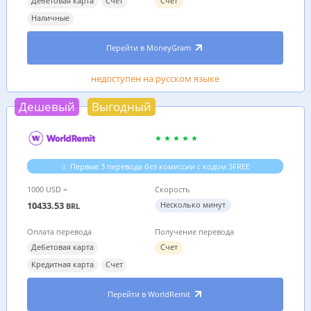
Дебетовая карта
Счет
Счет
Наличные
Перейти в MoneyGram
недоступен на русском языке
Дешевый
Выгодный
Первые 3 перевода без комиссии с кодом 3FREE
1000 USD =
Скорость
10433.53
Несколько минут
BRL
Оплата перевода
Получение перевода
Дебетовая карта
Счет
Кредитная карта
Счет
Перейти в WorldRemit