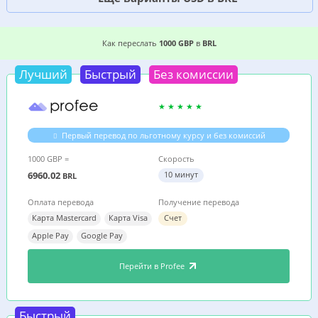
7 ВЫГОДНЫХ СПОСОБОВ, ГДЕ ДЕШЕВЛЕ ПЕРЕ
Как переслать
1000 GBP
в
BRL
Лучший
Быстрый
Без комиссии
Первый перевод по льготному курсу и без комиссий
1000 GBP =
Скорость
6960.02
10 минут
BRL
Оплата перевода
Получение перевода
Карта Mastercard
Карта Visa
Счет
Apple Pay
Google Pay
Перейти в Profee
Быстрый