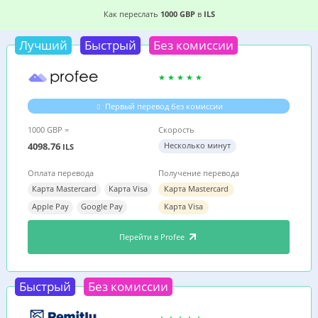
6 ВЫГОДНЫХ СПОСОБОВ, ГДЕ ДЕШЕВЛЕ ПЕРЕ
Как переслать
1000 GBP
в
ILS
Лучший
Быстрый
Без комиссии
Первый перевод без комиссии
1000 GBP =
Скорость
4098.76
Несколько минут
ILS
Оплата перевода
Получение перевода
Карта Mastercard
Карта Visa
Карта Mastercard
Apple Pay
Google Pay
Карта Visa
Перейти в Profee
Быстрый
Без комиссии