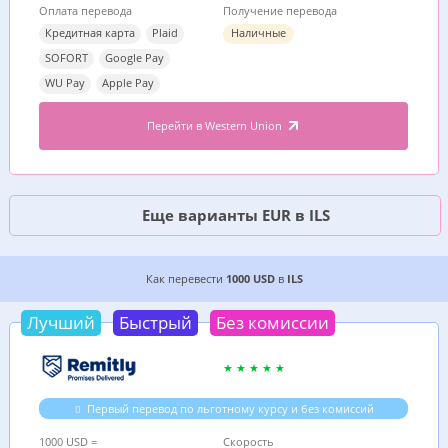
Оплата перевода
Получение перевода
Кредитная карта
Plaid
Наличные
SOFORT
Google Pay
WU Pay
Apple Pay
Перейти в Western Union
Еще варианты EUR в ILS
4 ДЕШЕВЫХ ВАРИАНТА, ГДЕ ВЫГОДНЕЕ ПЕРЕВ
Как перевести
1000 USD
в
ILS
Лучший
Быстрый
Без комиссии
Первый перевод по льготному курсу и без комиссий
1000 USD =
Скорость