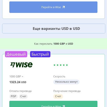
Перейти в Wise
Еще варианты USD в USD
2 ВЫГОДНЫХ СПОСОБА, ГДЕ ДЕШЕВЛЕ ПЕРЕСЛ
Как переслать
1000 GBP
в
USD
Дешевый
Быстрый
1000 GBP =
Скорость
1323.24
Несколько минут
USD
Оплата перевода
Получение перевода
PISP
Счет
Счет
Перейти в Wise