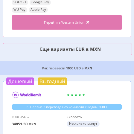
SOFORT
Google Pay
WU Pay
Apple Pay
Перейти в Western Union
Еще варианты EUR в MXN
7 ДЕШЕВЫХ ВАРИАНТОВ, ГДЕ ВЫГОДНЕЕ ПЕРЕ
Как перевести
1000 USD
в
MXN
Дешевый
Выгодный
Первые 3 перевода без комиссии с кодом 3FREE
1000 USD =
Скорость
34851.50
Несколько минут
MXN