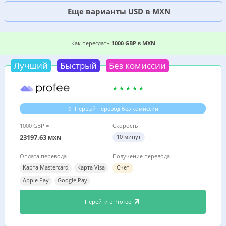
Еще варианты USD в MXN
7 ВЫГОДНЫХ СПОСОБОВ, ГДЕ ДЕШЕВЛЕ ПЕРЕ
Как переслать
1000 GBP
в
MXN
Лучший
Быстрый
Без комиссии
Первый перевод без комиссии
1000 GBP =
Скорость
23197.63
10 минут
MXN
Оплата перевода
Получение перевода
Карта Mastercard
Карта Visa
Счет
Apple Pay
Google Pay
Перейти в Profee