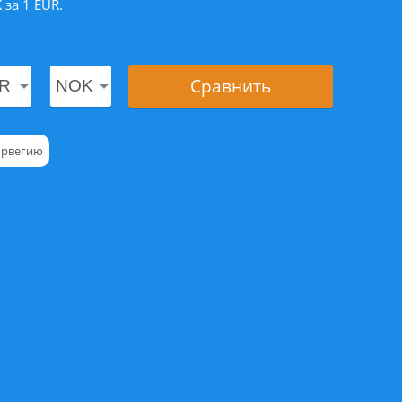
за 1 EUR.
Сравнить
орвегию