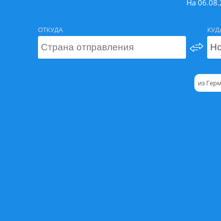
На 06.08
ОТКУДА
КУД
из Гер