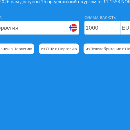
.2026 вам доступно 15 предложений с курсом от 11.1553 NOK 
А
СУММА, ВАЛЮТЫ
мании в Норвегию
из США в Норвегию
из Великобритании в Н