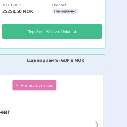
1000 GBP =
Скорость
25258.50
NOK
Немедленно
Перейти в Western Union
Еще варианты GBP в NOK
Написать отзыв
нег
›