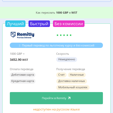
3 ВЫГОДНЫХ СПОСОБА, ГДЕ ДЕШЕВЛЕ ПЕРЕСЛ
Как переслать
1000 GBP
в
WST
Лучший
Быстрый
Без комиссии
Первый перевод по льготному курсу и без комиссий
1000 GBP =
Скорость
3452.90
Немедленно
WST
Оплата перевода
Получение перевода
Дебетовая карта
Счет
Наличные
Кредитная карта
Доставка наличных
Мобильный кошелек
Перейти в Remitly
недоступен на русском языке