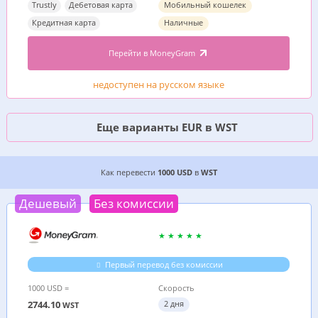
Trustly
Дебетовая карта
Мобильный кошелек
Кредитная карта
Наличные
Перейти в MoneyGram
недоступен на русском языке
Еще варианты EUR в WST
3 ДЕШЕВЫХ ВАРИАНТА, ГДЕ ВЫГОДНЕЕ ПЕРЕВ
Как перевести
1000 USD
в
WST
Дешевый
Без комиссии
Первый перевод без комиссии
1000 USD =
Скорость
2744.10
2 дня
WST