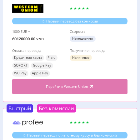
Первый перевод без комиссии
1000 EUR =
Скорость
60120000.00
Немедленно
VND
Оплата перевода
Получение перевода
Кредитная карта
Plaid
Наличные
SOFORT
Google Pay
WU Pay
Apple Pay
Перейти в Western Union
Быстрый
Без комиссии
Первый перевод по льготному курсу и без комиссий