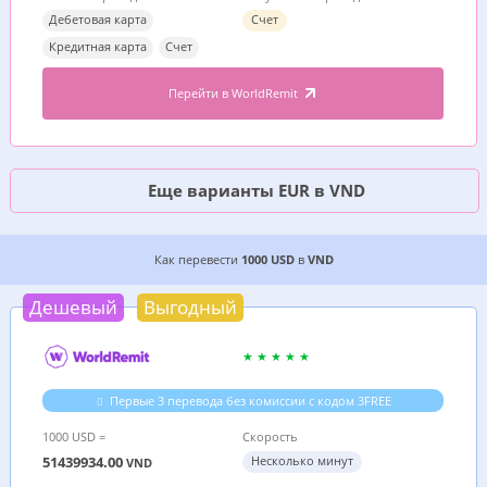
Дебетовая карта
Счет
Кредитная карта
Счет
Перейти в WorldRemit
Еще варианты EUR в VND
7 ДЕШЕВЫХ ВАРИАНТОВ, ГДЕ ВЫГОДНЕЕ ПЕРЕ
Как перевести
1000 USD
в
VND
Дешевый
Выгодный
Первые 3 перевода без комиссии с кодом 3FREE
1000 USD =
Скорость
51439934.00
Несколько минут
VND