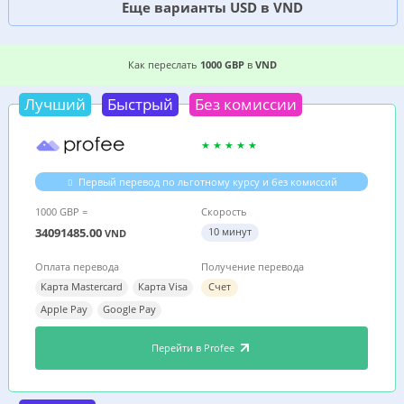
Еще варианты USD в VND
8 ВЫГОДНЫХ СПОСОБОВ, ГДЕ ДЕШЕВЛЕ ПЕРЕ
Как переслать
1000 GBP
в
VND
Лучший
Быстрый
Без комиссии
Первый перевод по льготному курсу и без комиссий
1000 GBP =
Скорость
34091485.00
10 минут
VND
Оплата перевода
Получение перевода
Карта Mastercard
Карта Visa
Счет
Apple Pay
Google Pay
Перейти в Profee