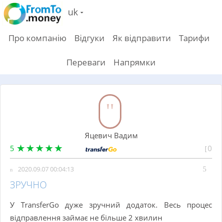
uk
Про компанію
Відгуки
Як відправити
Тарифи
Переваги
Напрямки
Яцевич Вадим
5
0
2020.09.07 00:04:13
ЗРУЧНО
У TransferGo дуже зручний додаток. Весь процес
відправлення займає не більше 2 хвилин