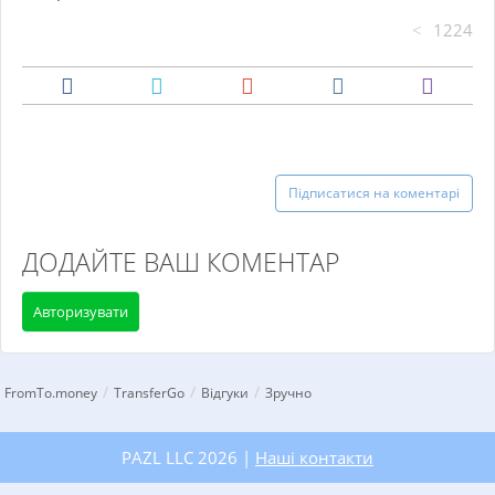
1224
Підписатися на коментарі
ДОДАЙТЕ ВАШ КОМЕНТАР
Авторизувати
/
/
/
FromTo.money
TransferGo
Відгуки
Зручно
PAZL LLC 2026 |
Наші контакти