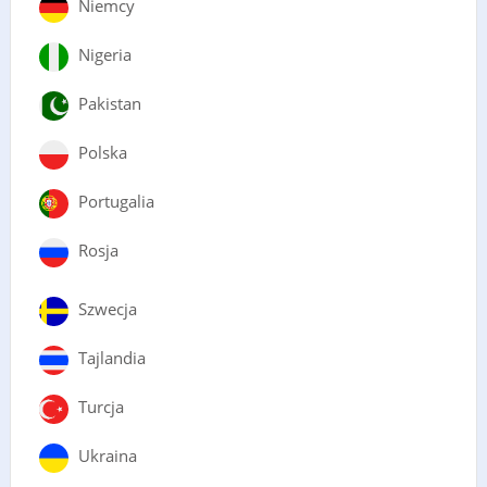
Niemcy
Nigeria
Pakistan
Polska
Portugalia
Rosja
Szwecja
Tajlandia
Turcja
Ukraina