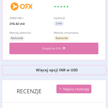
20000 INR =
Szybkość
210.42
2 dni
USD
Metody płatności
Metody otrzymania
Rachunek
Rachunek
Przejdź do OFX
Więcej opcji INR w USD
Napisz recenzję
RECENZJE