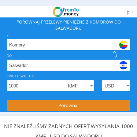
pl
PORÓWNAJ PRZELEWY PIENIĘŻNE Z KOMORÓW DO
SALWADORU
Z
DO
Znajdź najlepszy sposób, aby wysłać pieniądze z Komor
KWOTA, WALUTY
Porównaj
NIE ZNALEŹLIŚMY ŻADNYCH OFERT WYSYŁANIA 1000
KMF - USD DO SALWADORU