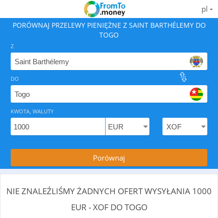
pl
PORÓWNAJ PRZELEWY PIENIĘŻNE Z SAINT BARTHÉLEMY DO
TOGO
Z
DO
Znajdź najlepszy sposób, aby wysłać pieniądze z Saint 
KWOTA, WALUTY
Porównaj
NIE ZNALEŹLIŚMY ŻADNYCH OFERT WYSYŁANIA 1000
EUR - XOF DO TOGO