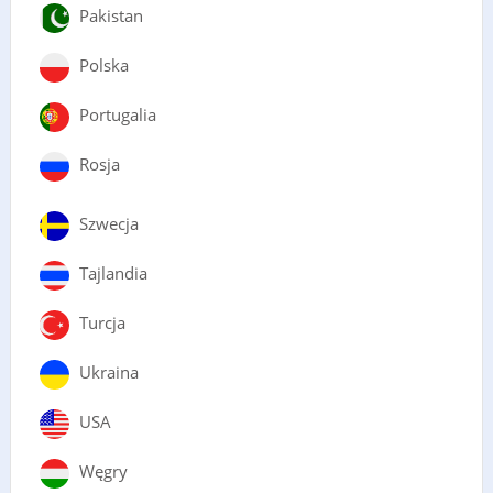
Pakistan
Polska
Portugalia
Rosja
Szwecja
Tajlandia
Turcja
Ukraina
USA
Węgry