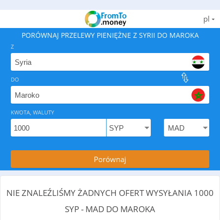
pl
PORÓWNAJ PRZELEWY PIENIĘŻNE Z SYRII DO MAROKA
Z
DO
Znajdź najlepszy sposób, aby wysłać pieniądze z Syrii d
KWOTA, WALUTY
Porównaj
NIE ZNALEŹLIŚMY ŻADNYCH OFERT WYSYŁANIA 1000
SYP - MAD DO MAROKA