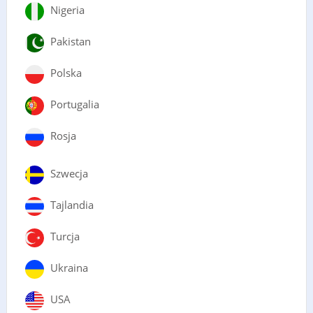
Nigeria
Pakistan
Polska
Portugalia
Rosja
Szwecja
Tajlandia
Turcja
Ukraina
USA