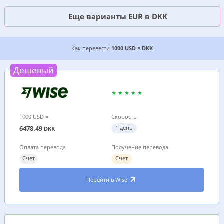
Еще варианты EUR в DKK
3 ДЕШЕВЫХ ВАРИАНТА, ГДЕ ВЫГОДНЕЕ ПЕРЕВ
Как перевести
1000 USD
в
DKK
Дешевый
1000 USD =
Скорость
6478.49
1 день
DKK
Оплата перевода
Получение перевода
Счет
Счет
Перейти в Wise