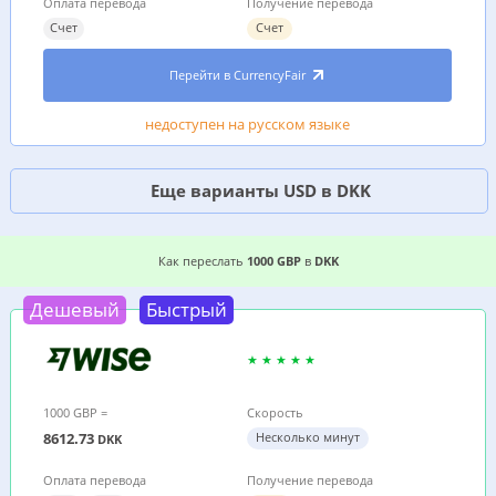
Оплата перевода
Получение перевода
Счет
Счет
Перейти в CurrencyFair
недоступен на русском языке
Еще варианты USD в DKK
3 ВЫГОДНЫХ СПОСОБА, ГДЕ ДЕШЕВЛЕ ПЕРЕСЛ
Как переслать
1000 GBP
в
DKK
Дешевый
Быстрый
1000 GBP =
Скорость
8612.73
Несколько минут
DKK
Оплата перевода
Получение перевода