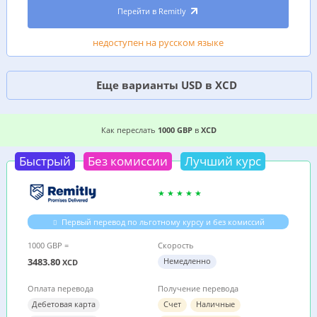
Перейти в Remitly
недоступен на русском языке
Еще варианты USD в XCD
2 ВЫГОДНЫХ СПОСОБА, ГДЕ ДЕШЕВЛЕ ПЕРЕСЛ
Как переслать
1000 GBP
в
XCD
Быстрый
Без комиссии
Лучший курс
Первый перевод по льготному курсу и без комиссий
1000 GBP =
Скорость
3483.80
Немедленно
XCD
Оплата перевода
Получение перевода
Дебетовая карта
Счет
Наличные