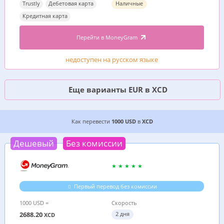
Trustly
Дебетовая карта
Наличные
Кредитная карта
Перейти в MoneyGram
недоступен на русском языке
Еще варианты EUR в XCD
2 ДЕШЕВЫХ ВАРИАНТА, ГДЕ ВЫГОДНЕЕ ПЕРЕВ
Как перевести
1000 USD
в
XCD
Дешевый
Без комиссии
Первый перевод без комиссии
1000 USD =
Скорость
2688.20
2 дня
XCD