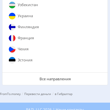
Узбекистан
Украина
Финляндия
Франция
Чехия
Эстония
Все направления
/
/
FromTo.money
Перевести деньги
в Гибралтар
PAZL LLC 2026 |
Наши контакты