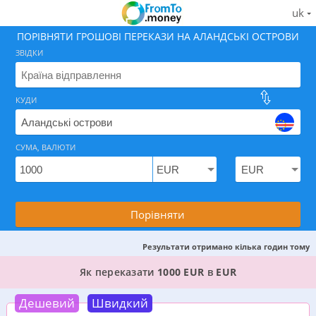
uk
ПОРІВНЯТИ ГРОШОВІ ПЕРЕКАЗИ НА АЛАНДСЬКІ ОСТРОВИ
ЗВІДКИ
КУДИ
Знайдіть найкращий спосіб як відправити гроші на 
СУМА, ВАЛЮТИ
Порівняти
Результати отримано кілька годин тому
КРАЩИЙ ВАРІАНТ, ДЕ МОЖНА ПЕРЕКАЗАТИ ГР
Як переказати
1000 EUR
в
EUR
Дешевий
Швидкий