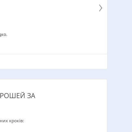
›
дко.
ГРОШЕЙ ЗА
них кроків: