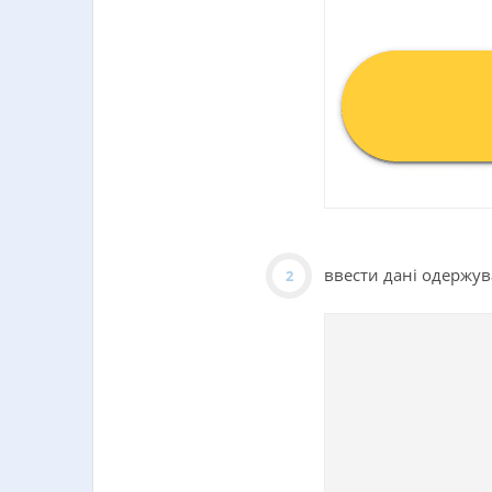
ввести дані одержув