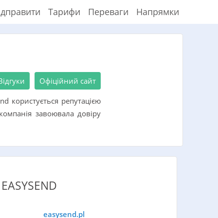
ідправити
Тарифи
Переваги
Напрямки
Відгуки
Офіційний сайт
end користується репутацією
компанія завоювала довіру
 EASYSEND
easysend.pl