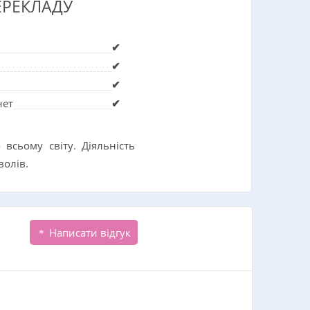
ЕРЕКЛАДУ
✔
✔
✔
нет
✔
всьому світу. Діяльність
волів.
Написати відгук