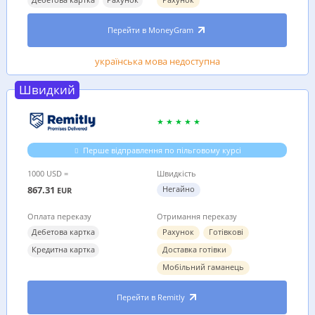
Перейти в MoneyGram
українська мова недоступна
Швидкий
Перше відправлення по пільговому курсі
1000 USD =
Швидкість
867.31
Негайно
EUR
Оплата переказу
Отримання переказу
Дебетова картка
Рахунок
Готівкові
Кредитна картка
Доставка готівки
Мобільний гаманець
Перейти в Remitly