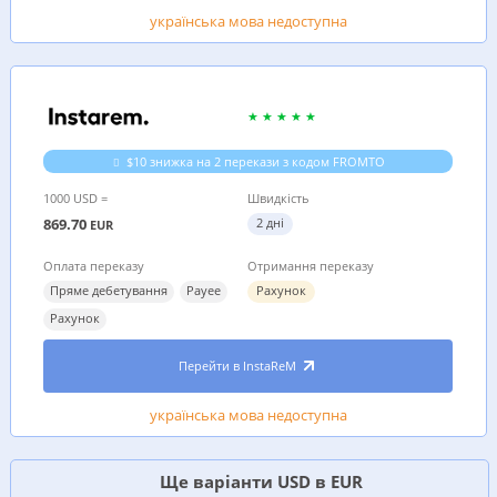
українська мова недоступна
$10 знижка на 2 перекази з кодом FROMTO
1000 USD =
Швидкість
869.70
2 дні
EUR
Оплата переказу
Отримання переказу
Пряме дебетування
Payee
Рахунок
Рахунок
Перейти в InstaReM
українська мова недоступна
Ще варіанти USD в EUR