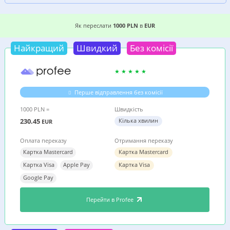
6 ВИГІДНИХ ВАРІАНТІВ, ДЕ ДЕШЕВШЕ ПЕРЕСЛА
Як переслати
1000 PLN
в
EUR
Найкращий
Швидкий
Без комісії
Перше відправлення без комісії
1000 PLN =
Швидкість
230.45
Кілька хвилин
EUR
Оплата переказу
Отримання переказу
Картка Mastercard
Картка Mastercard
Картка Visa
Apple Pay
Картка Visa
Google Pay
Перейти в Profee