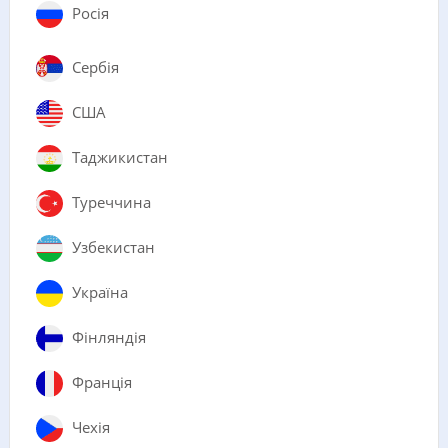
Росія
Сербія
США
Таджикистан
Туреччина
Узбекистан
Україна
Фінляндія
Франція
Чехія