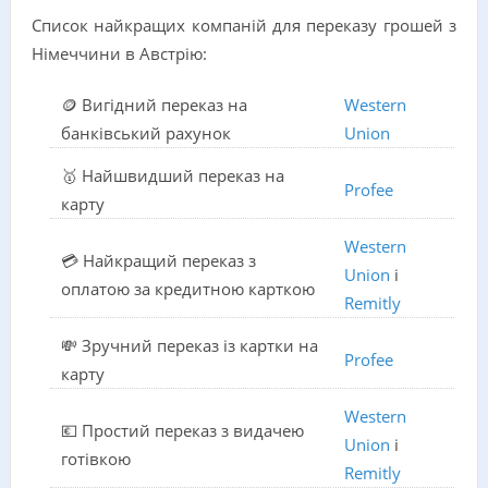
Список найкращих компаній для переказу грошей з
Німеччини в Австрію:
🪙 Вигідний переказ на
Western
банківський рахунок
Union
🥇 Найшвидший переказ на
Profee
карту
Western
💳 Найкращий переказ з
Union
і
оплатою за кредитною карткою
Remitly
💸 Зручний переказ із картки на
Profee
карту
Western
💶 Простий переказ з видачею
Union
і
готівкою
Remitly