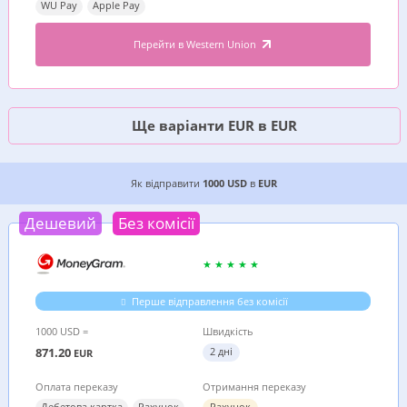
WU Pay
Apple Pay
Перейти в Western Union
Ще варіанти EUR в EUR
6 ДЕШЕВИХ ВАРІАНТІВ, ДЕ ВИГІДНІШЕ ВІДПРА
Як відправити
1000 USD
в
EUR
Дешевий
Без комісії
Перше відправлення без комісії
1000 USD =
Швидкість
871.20
2 дні
EUR
Оплата переказу
Отримання переказу
Дебетова картка
Рахунок
Рахунок