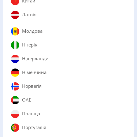
Китай
Латвія
Молдова
Нігерія
Нідерланди
Німеччина
Норвегія
ОАЕ
Польща
Португалія