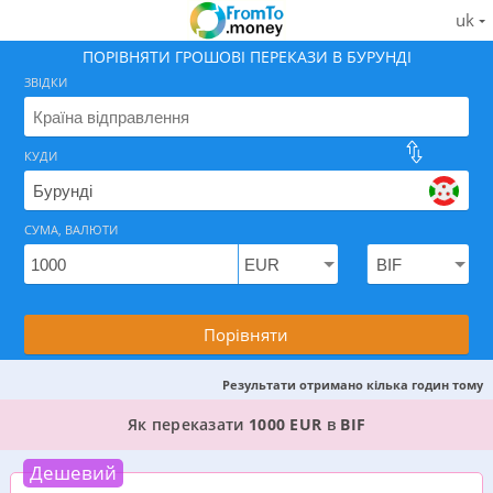
uk
ПОРІВНЯТИ ГРОШОВІ ПЕРЕКАЗИ В БУРУНДІ
ЗВІДКИ
КУДИ
Знайдіть найкращий спосіб як відправити гроші в Бу
СУМА, ВАЛЮТИ
Порівняти
Результати отримано кілька годин тому
3 КРАЩИХ ВАРІАНТИ, ДЕ МОЖНА ПЕРЕКАЗАТИ 
Як переказати
1000 EUR
в
BIF
Дешевий