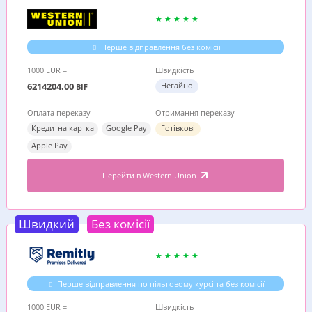
Перше відправлення без комісії
1000 EUR =
Швидкість
6214204.00
Негайно
BIF
Оплата переказу
Отримання переказу
Кредитна картка
Google Pay
Готівкові
Apple Pay
Перейти в Western Union
Швидкий
Без комісії
Перше відправлення по пільговому курсі та без комісії
1000 EUR =
Швидкість