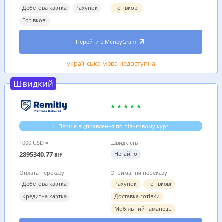
Дебетова картка
Рахунок
Готівкові
Готівкові
Перейти в MoneyGram
українська мова недоступна
Швидкий
Перше відправлення по пільговому курсі
1000 USD =
Швидкість
2895340.77
Негайно
BIF
Оплата переказу
Отримання переказу
Дебетова картка
Рахунок
Готівкові
Кредитна картка
Доставка готівки
Мобільний гаманець