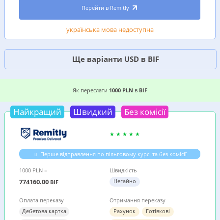
Перейти в Remitly
українська мова недоступна
Ще варіанти USD в BIF
2 ВИГІДНИХ ВАРІАНТИ, ДЕ ДЕШЕВШЕ ПЕРЕСЛА
Як переслати
1000 PLN
в
BIF
Найкращий
Швидкий
Без комісії
Перше відправлення по пільговому курсі та без комісії
1000 PLN =
Швидкість
774160.00
Негайно
BIF
Оплата переказу
Отримання переказу
Дебетова картка
Рахунок
Готівкові