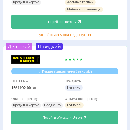
Кредитна картка
Доставка готівки
Мобільний гаманець
Перейти в Remitly
українська мова недоступна
Дешевий
Швидкий
Перше відправлення без комісії
1000 PLN =
Швидкість
1561192.00
Негайно
BIF
Оплата переказу
Отримання переказу
Кредитна картка
Google Pay
Готівкові
Перейти в Western Union