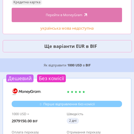
Кредитна картка
Перейти в MoneyGram
українська мова недоступна
Ще варіанти EUR в BIF
2 ДЕШЕВИХ ВАРІАНТИ, ДЕ ВИГІДНІШЕ ВІДПРАВ
Як відправити
1000 USD
в
BIF
Дешевий
Без комісії
Перше відправлення без комісії
1000 USD =
Швидкість
2979150.00
2 дні
BIF
Оплата переказу
Отримання переказу