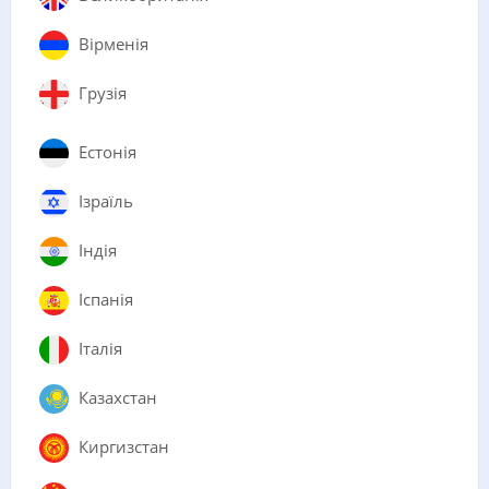
Вірменія
Грузія
Естонія
Ізраїль
Індія
Іспанія
Італія
Казахстан
Киргизстан