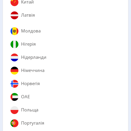
Китай
Латвія
Молдова
Нігерія
Нідерланди
Німеччина
Норвегія
ОАЕ
Польща
Португалія