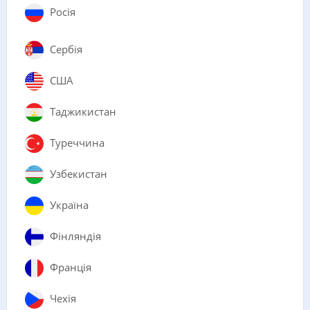
Росія
Сербія
США
Таджикистан
Туреччина
Узбекистан
Україна
Фінляндія
Франція
Чехія