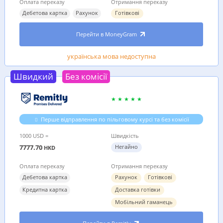
Оплата переказу
Отримання переказу
Дебетова картка
Рахунок
Готівкові
Перейти в MoneyGram
українська мова недоступна
Швидкий
Без комісії
Перше відправлення по пільговому курсі та без комісії
1000 USD =
Швидкість
7777.70
Негайно
HKD
Оплата переказу
Отримання переказу
Дебетова картка
Рахунок
Готівкові
Кредитна картка
Доставка готівки
Мобільний гаманець