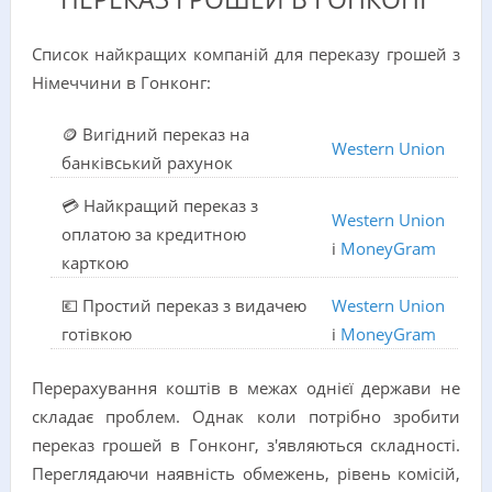
Список найкращих компаній для переказу грошей з
Німеччини в Гонконг:
🪙 Вигідний переказ на
Western Union
банківський рахунок
💳 Найкращий переказ з
Western Union
оплатою за кредитною
і
MoneyGram
карткою
💶 Простий переказ з видачею
Western Union
готівкою
і
MoneyGram
Перерахування коштів в межах однієї держави не
складає проблем. Однак коли потрібно зробити
переказ грошей в Гонконг, з'являються складності.
Переглядаючи наявність обмежень, рівень комісій,