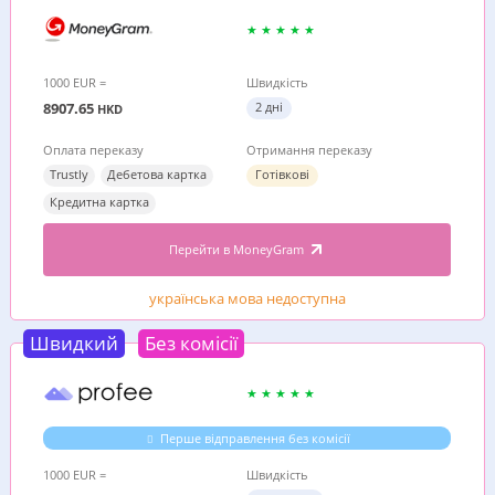
1000 EUR =
Швидкість
8907.65
2 дні
HKD
Оплата переказу
Отримання переказу
Trustly
Дебетова картка
Готівкові
Кредитна картка
Перейти в MoneyGram
українська мова недоступна
Швидкий
Без комісії
Перше відправлення без комісії
1000 EUR =
Швидкість