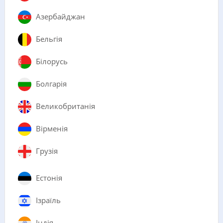
Азербайджан
Бельгія
Білорусь
Болгарія
Великобританія
Вірменія
Грузія
Естонія
Ізраїль
Індія