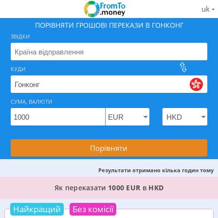
uk
ПОРІВНЯТИ ГРОШОВІ ПЕРЕКАЗИ В ГОНКОНГ
ЗВІДКИ
КУДИ
Знайдіть найкращий спосіб як відправити гроші в Г
СУМА, ВАЛЮТИ
Порівняти
Результати отримано кілька годин тому
8 КРАЩИХ ВАРІАНТІВ, ДЕ МОЖНА ПЕРЕКАЗАТИ
Як переказати
1000 EUR
в
HKD
Найкращий
Без комісії