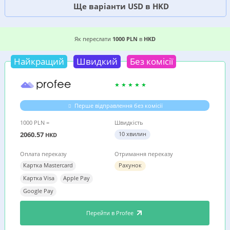
Ще варіанти USD в HKD
6 ВИГІДНИХ ВАРІАНТІВ, ДЕ ДЕШЕВШЕ ПЕРЕСЛА
Як переслати
1000 PLN
в
HKD
Найкращий
Швидкий
Без комісії
Перше відправлення без комісії
1000 PLN =
Швидкість
2060.57
10 хвилин
HKD
Оплата переказу
Отримання переказу
Картка Mastercard
Рахунок
Картка Visa
Apple Pay
Google Pay
Перейти в Profee