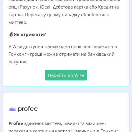
опції Рахунок, iDeal, Дебетова картка або Кредитна
картка. Переказ у цьому випадку оброблятися
миттєво.
💰 Як отримати?
У Wise доступна тільки одна опція для переказів в
Гонконг - гроші можна отримати на банківський
рахунок.
Перейти до Wise
Profee
здійснює миттєві, швидкі та захищені
перекази з картки на карту з Німеччини в Гонконг