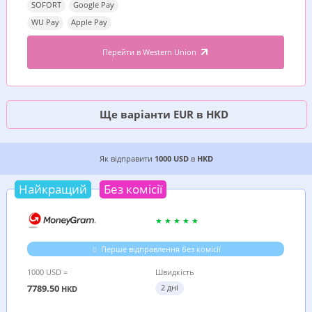
SOFORT
Google Pay
WU Pay
Apple Pay
Перейти в Western Union
Ще варіанти EUR в HKD
6 ДЕШЕВИХ ВАРІАНТІВ, ДЕ ВИГІДНІШЕ ВІДПРА
Як відправити
1000 USD
в
HKD
Найкращий
Без комісії
Перше відправлення без комісії
1000 USD =
Швидкість
7789.50
2 дні
HKD