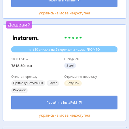
Перейти в Remitly
українська мова недоступна
Дешевий
$10 знижка на 2 перекази з кодом FROMTO
1000 USD =
Швидкість
7818.50
2 дні
HKD
Оплата переказу
Отримання переказу
Пряме дебетування
Payee
Рахунок
Рахунок
Перейти в InstaReM
українська мова недоступна