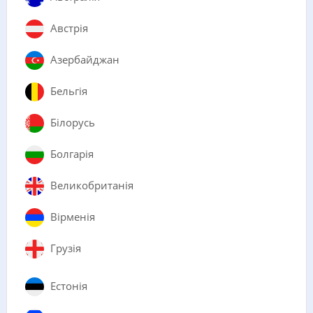
Австрія
Азербайджан
Бельгія
Білорусь
Болгарія
Великобританія
Вірменія
Грузія
Естонія