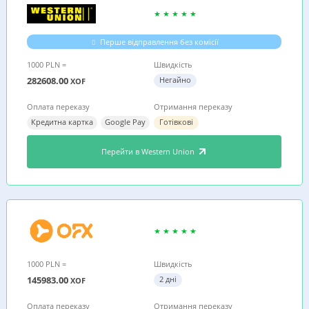
Перше відправлення без комісії
1000 PLN =
Швидкість
282608.00
Негайно
XOF
Оплата переказу
Отримання переказу
Кредитна картка
Google Pay
Готівкові
Перейти в Western Union
1000 PLN =
Швидкість
145983.00
2 дні
XOF
Оплата переказу
Отримання переказу