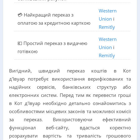
Western
💳 Найкращий переказ з
Union
і
оплатою за кредитною карткою
Remitly
Western
💶 Простий переказ з видачею
Union
і
готівкою
Remitly
Вигідний, швидкий переказ коштів в Кот
д'Івуар потребує використання верифікованих та
надійних сервісів, банківських структур або
електронних систем. Перед тим як перевести гроші
в Кот д'Івуар необхідно детально ознайомитись з
особливостями місцевих законів та можливої комісії
за переказ. Використовуючи ефективний
функціонал веб-сайту, вдасться коректно
розрахувати вартість та тривалість грошового