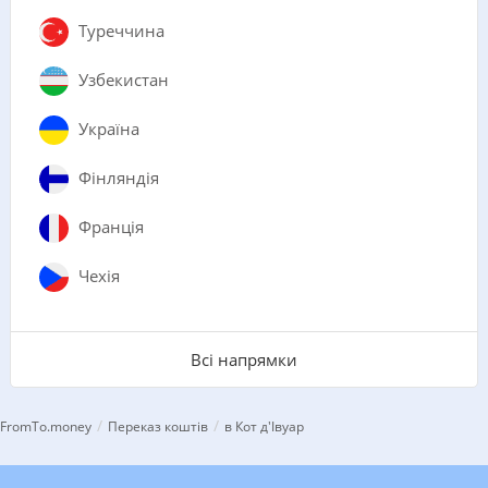
Туреччина
Узбекистан
Україна
Фінляндія
Франція
Чехія
Всі напрямки
/
/
FromTo.money
Переказ коштів
в Кот д'Івуар