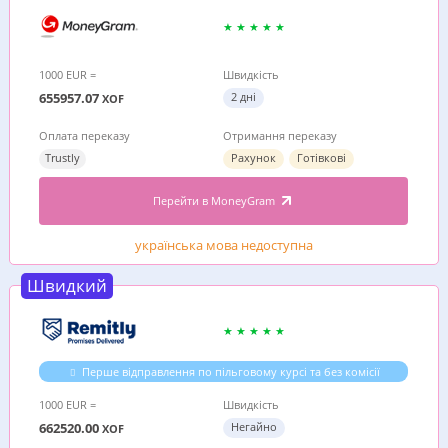
1000 EUR =
Швидкість
655957.07
2 дні
XOF
Оплата переказу
Отримання переказу
Trustly
Рахунок
Готівкові
Перейти в MoneyGram
українська мова недоступна
Швидкий
Перше відправлення по пільговому курсі та без комісії
1000 EUR =
Швидкість
662520.00
Негайно
XOF