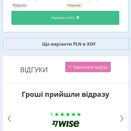
Рахунок
Рахунок
Перейти в OFX
Ще варіанти PLN в XOF
Написати відгук
ВІДГУКИ
Гроші прийшли відразу
‹
›
5