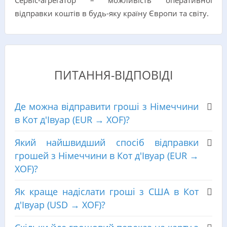
відправки коштів в будь-яку країну Європи та світу.
ПИТАННЯ-ВІДПОВІДІ
Де можна відправити гроші з Німеччини
в Кот д'Івуар (EUR → XOF)?
Який найшвидший спосіб відправки
грошей з Німеччини в Кот д'Івуар (EUR →
XOF)?
Як краще надіслати гроші з США в Кот
д'Івуар (USD → XOF)?