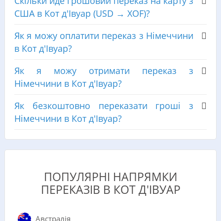
Скільки йде грошовий переказ на карту з
США в Кот д'Івуар (USD → XOF)?
Як я можу оплатити переказ з Німеччини
в Кот д'Івуар?
Як я можу отримати переказ з
Німеччини в Кот д'Івуар?
Як безкоштовно переказати гроші з
Німеччини в Кот д'Івуар?
ПОПУЛЯРНІ НАПРЯМКИ
ПЕРЕКАЗІВ В КОТ Д'ІВУАР
Австралія