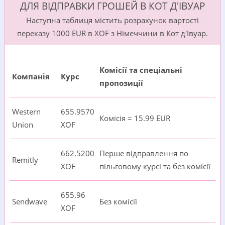
ДЛЯ ВІДПРАВКИ ГРОШЕЙ В КОТ Д'ІВУАР
Наступна таблиця містить розрахунок вартості
переказу 1000 EUR в XOF з Німеччини в Кот д'Івуар.
Комісії та спеціальні
Компанія
Курс
пропозиції
Western
655.9570
Комісія = 15.99 EUR
Union
XOF
662.5200
Перше відправлення по
Remitly
XOF
пільговому курсі та без комісії
655.96
Sendwave
Без комісії
XOF