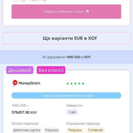
Перейти в Western Union
Ще варіанти EUR в XOF
4 ДЕШЕВИХ ВАРІАНТИ, ДЕ ВИГІДНІШЕ ВІДПРАВ
Як відправити
1000 USD
в
XOF
Дешевий
Без комісії
Перше відправлення без комісії
1000 USD =
Швидкість
578457.90
2 дні
XOF
Оплата переказу
Отримання переказу
Дебетова картка
Рахунок
Рахунок
Готівкові