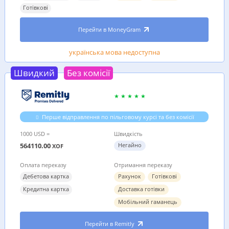
Готівкові
Перейти в MoneyGram
українська мова недоступна
Швидкий
Без комісії
Перше відправлення по пільговому курсі та без комісії
1000 USD =
Швидкість
564110.00
Негайно
XOF
Оплата переказу
Отримання переказу
Дебетова картка
Рахунок
Готівкові
Кредитна картка
Доставка готівки
Мобільний гаманець
Перейти в Remitly