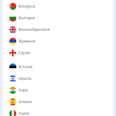
Білорусь
Болгарія
Великобританія
Вірменія
Грузія
Естонія
Ізраїль
Індія
Іспанія
Італія