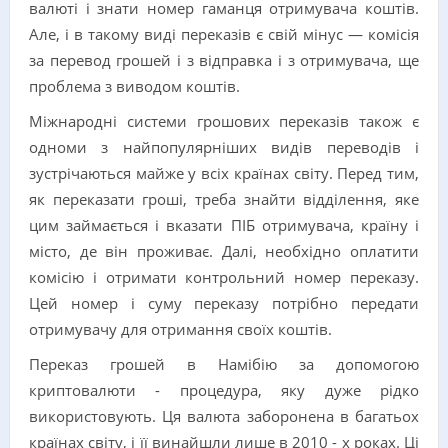
валюті і знати номер гаманця отримувача коштів.
Але, і в такому виді переказів є свій мінус — комісія
за перевод грошей і з відправка і з отримувача, ще
проблема з виводом коштів.
Міжнародні системи грошових переказів також є
одноми з найпопулярніших видів переводів і
зустрічаються майже у всіх країнах світу. Перед тим,
як переказати гроші, треба знайти відділення, яке
цим займається і вказати ПІБ отримувача, країну і
місто, де він проживає. Далі, необхідно оплатити
комісію і отримати контрольний номер переказу.
Цей номер і суму переказу потрібно передати
отримувачу для отримання своїх коштів.
Переказ грошей в Намібію за допомогою
криптовалюти - процедура, яку дуже рідко
використовують. Ця валюта заборонена в багатьох
країнах світу, і її винайшли лише в 2010 - х роках. Ці