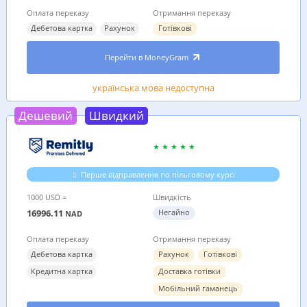
Оплата переказу
Отримання переказу
Дебетова картка
Рахунок
Готівкові
Перейти в MoneyGram
українська мова недоступна
Дешевий
Швидкий
Перше відправлення по пільговому курсі
1000 USD =
Швидкість
16996.11
Негайно
NAD
Оплата переказу
Отримання переказу
Дебетова картка
Рахунок
Готівкові
Кредитна картка
Доставка готівки
Мобільний гаманець