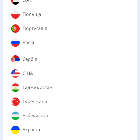
Польща
Португалія
Росія
Сербія
США
Таджикистан
Туреччина
Узбекистан
Україна