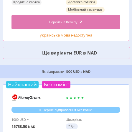
Кредитна картка
Доставка готівки
Мобільний гаманець
Перейти в Remitly
українська мова недоступна
Ще варіанти EUR в NAD
2 ДЕШЕВИХ ВАРІАНТИ, ДЕ ВИГІДНІШЕ ВІДПРАВ
Як відправити
1000 USD
в
NAD
Найкращий
Без комісії
Перше відправлення без комісії
1000 USD =
Швидкість
15738.50
2 дні
NAD