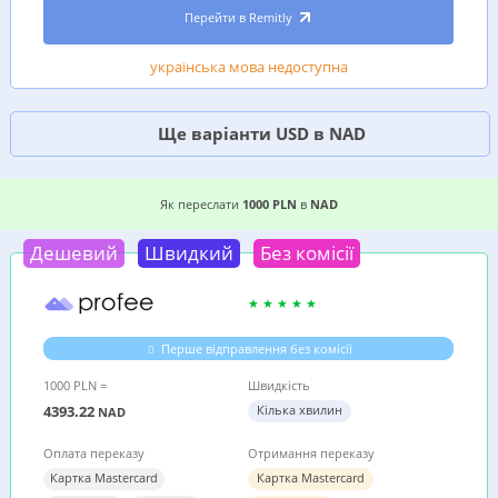
Перейти в Remitly
українська мова недоступна
Ще варіанти USD в NAD
2 ВИГІДНИХ ВАРІАНТИ, ДЕ ДЕШЕВШЕ ПЕРЕСЛА
Як переслати
1000 PLN
в
NAD
Дешевий
Швидкий
Без комісії
Перше відправлення без комісії
1000 PLN =
Швидкість
4393.22
Кілька хвилин
NAD
Оплата переказу
Отримання переказу
Картка Mastercard
Картка Mastercard