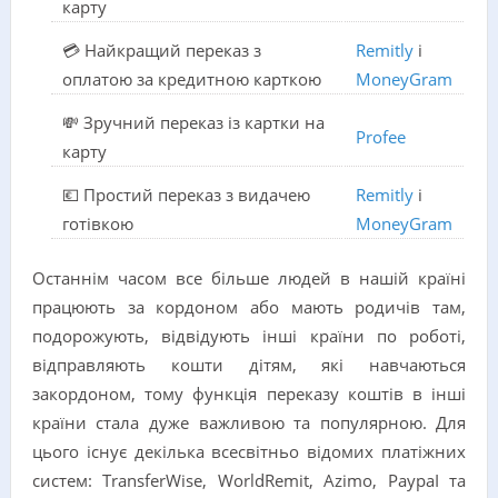
карту
💳 Найкращий переказ з
Remitly
і
оплатою за кредитною карткою
MoneyGram
💸 Зручний переказ із картки на
Profee
карту
💶 Простий переказ з видачею
Remitly
і
готівкою
MoneyGram
Останнім часом все більше людей в нашій країні
працюють за кордоном або мають родичів там,
подорожують, відвідують інші країни по роботі,
відправляють кошти дітям, які навчаються
закордоном, тому функція переказу коштів в інші
країни стала дуже важливою та популярною. Для
цього існує декілька всесвітньо відомих платіжних
систем: TransferWise, WorldRemit, Azimo, PaypaІ та