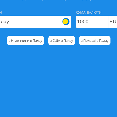
И
СУМА, ВАЛЮТИ
з Німеччини в Палау
з США в Палау
з Польщі в Палау