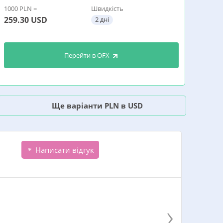
1000 PLN =
Швидкість
259.30
USD
2 дні
Перейти в OFX
Ще варіанти PLN в USD
Написати відгук
›