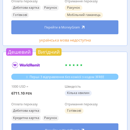
Оплата переказу
Отримання переказу
Дебетова картка
Рахунок
Рахунок
Готівкові
Мобільний гаманець
Перейти в MoneyGram
українська мова недоступна
Дешевий
Вигідний
Перші 3 відправлення без комісії з кодом 3FREE
1000 USD =
Швидкість
6711.10
Кілька хвилин
PEN
Оплата переказу
Отримання переказу
Дебетова картка
Готівкові
Кредитна картка
Рахунок