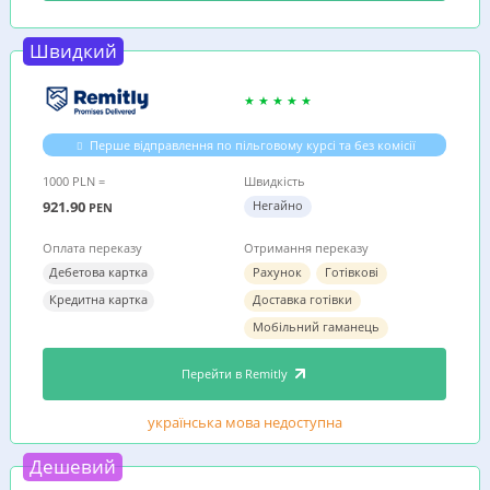
Швидкий
Перше відправлення по пільговому курсі та без комісії
1000 PLN =
Швидкість
921.90
Негайно
PEN
Оплата переказу
Отримання переказу
Дебетова картка
Рахунок
Готівкові
Кредитна картка
Доставка готівки
Мобільний гаманець
Перейти в Remitly
українська мова недоступна
Дешевий