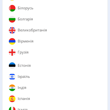
Білорусь
Болгарія
Великобританія
Вірменія
Грузія
Естонія
Ізраїль
Індія
Іспанія
Італія