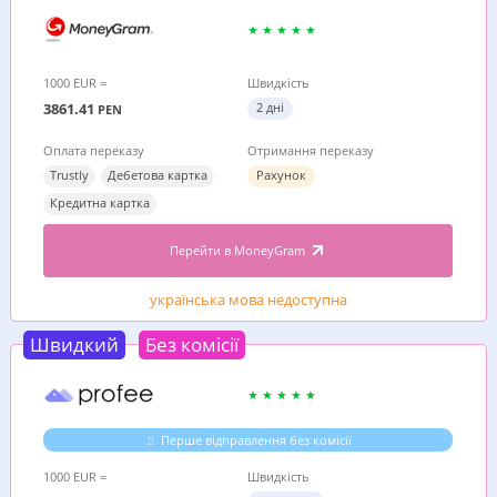
1000 EUR =
Швидкість
3861.41
2 дні
PEN
Оплата переказу
Отримання переказу
Trustly
Дебетова картка
Рахунок
Кредитна картка
Перейти в MoneyGram
українська мова недоступна
Швидкий
Без комісії
Перше відправлення без комісії
1000 EUR =
Швидкість