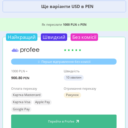
Ще варіанти USD в PEN
5 ВИГІДНИХ ВАРІАНТІВ, ДЕ ДЕШЕВШЕ ПЕРЕСЛА
Як переслати
1000 PLN
в
PEN
Найкращий
Швидкий
Без комісії
Перше відправлення без комісії
1000 PLN =
Швидкість
900.80
10 хвилин
PEN
Оплата переказу
Отримання переказу
Картка Mastercard
Рахунок
Картка Visa
Apple Pay
Google Pay
Перейти в Profee