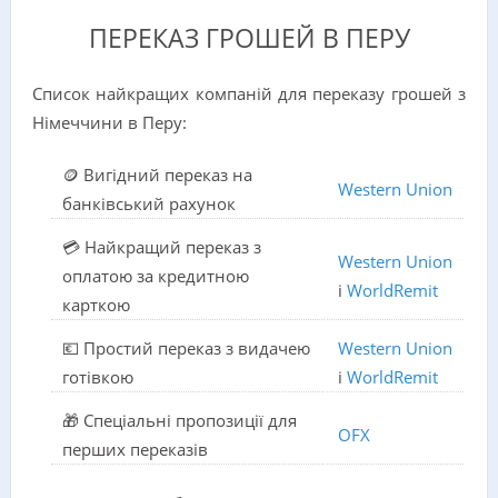
ПЕРЕКАЗ ГРОШЕЙ В ПЕРУ
Список найкращих компаній для переказу грошей з
Німеччини в Перу:
🪙 Вигідний переказ на
Western Union
банківський рахунок
💳 Найкращий переказ з
Western Union
оплатою за кредитною
і
WorldRemit
карткою
💶 Простий переказ з видачею
Western Union
готівкою
і
WorldRemit
🎁 Спеціальні пропозиції для
OFX
перших переказів