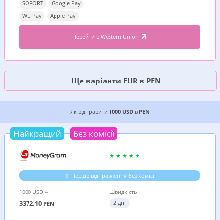
SOFORT
Google Pay
WU Pay
Apple Pay
Перейти в Western Union
Ще варіанти EUR в PEN
4 ДЕШЕВИХ ВАРІАНТИ, ДЕ ВИГІДНІШЕ ВІДПРАВ
Як відправити
1000 USD
в
PEN
Найкращий
Без комісії
Перше відправлення без комісії
1000 USD =
Швидкість
3372.10
2 дні
PEN