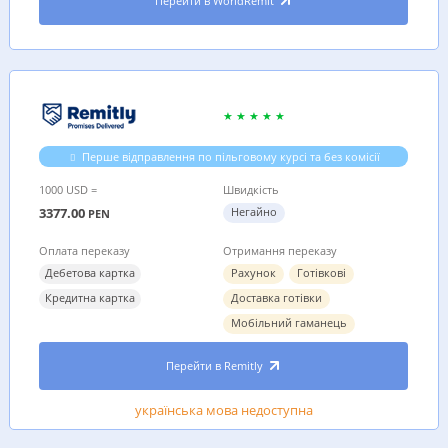
Перейти в WorldRemit
Перше відправлення по пільговому курсі та без комісії
1000 USD =
Швидкість
3377.00
Негайно
PEN
Оплата переказу
Отримання переказу
Дебетова картка
Рахунок
Готівкові
Кредитна картка
Доставка готівки
Мобільний гаманець
Перейти в Remitly
українська мова недоступна