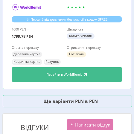
Перші 3 відправлення без комісії з кодом 3FREE
1000 PLN =
Швидкість
1799.78
Кілька хвилин
PEN
Оплата переказу
Отримання переказу
Дебетова картка
Готівкові
Кредитна картка
Рахунок
Перейти в WorldRemit
Ще варіанти PLN в PEN
Написати відгук
ВІДГУКИ