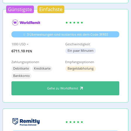
Günstigste
Einfachste
3 Überweisungen sind kostenlos mit dem Code 3FREE
1000 USD =
Geschwindigkeit
6711.10
Ein paar Minuten
PEN
Zahlungsoptionen
Empfangsoptionen
Debitkarte
Kreditkarte
Bargeldabholung
Bankkonto
Gehe zu WorldRemit