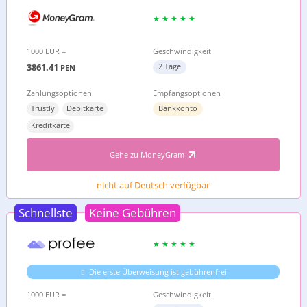
1000 EUR =
Geschwindigkeit
3861.41
2 Tage
PEN
Zahlungsoptionen
Empfangsoptionen
Trustly
Debitkarte
Bankkonto
Kreditkarte
Gehe zu MoneyGram
nicht auf Deutsch verfügbar
Schnellste
Keine Gebühren
Die erste Überweisung ist gebührenfrei
1000 EUR =
Geschwindigkeit