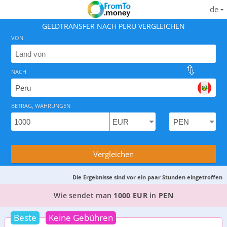
de
GELDTRANSFER NACH PERU VERGLEICHEN
VON
NACH
Finden Sie den besten Weg, Geld nach Peru zu überwei
BETRAG, WÄHRUNGEN
Vergleichen
Die Ergebnisse sind vor ein paar Stunden eingetroffen
DIE 6 BESTEN WEGE, GELD VON
DEUTSCHLAND
Wie sendet man
1000 EUR
in
PEN
Beste
Keine Gebühren