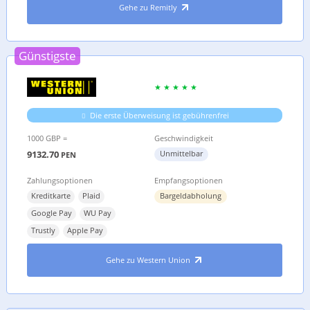
Gehe zu Remitly
Günstigste
Die erste Überweisung ist gebührenfrei
1000 GBP =
Geschwindigkeit
9132.70
Unmittelbar
PEN
Zahlungsoptionen
Empfangsoptionen
Kreditkarte
Plaid
Bargeldabholung
Google Pay
WU Pay
Trustly
Apple Pay
Gehe zu Western Union