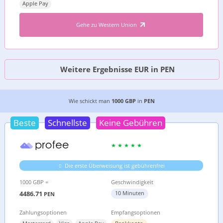
Apple Pay
Gehe zu Western Union
Weitere Ergebnisse EUR in PEN
DIE 5 GÜNSTIGSTEN MÖGLICHKEITEN, GELD VO
Wie schickt man
1000 GBP
in
PEN
Beste
Schnellste
Keine Gebühren
Die erste Überweisung ist gebührenfrei
1000 GBP =
Geschwindigkeit
4486.71
10 Minuten
PEN
Zahlungsoptionen
Empfangsoptionen