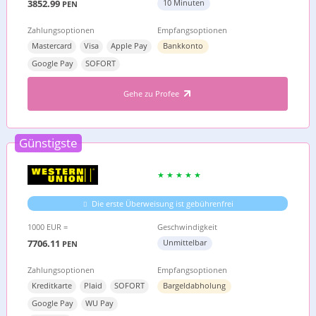
3852.99
10 Minuten
PEN
Zahlungsoptionen
Empfangsoptionen
Mastercard
Visa
Apple Pay
Bankkonto
Google Pay
SOFORT
Gehe zu Profee
Günstigste
Die erste Überweisung ist gebührenfrei
1000 EUR =
Geschwindigkeit
7706.11
Unmittelbar
PEN
Zahlungsoptionen
Empfangsoptionen
Kreditkarte
Plaid
SOFORT
Bargeldabholung
Google Pay
WU Pay