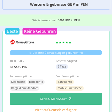
Weitere Ergebnisse GBP in PEN
DIE 4 EINFACHSTEN MÖGLICHKEITEN, GELD VO
Wie überweist man
1000 USD
in
PEN
Beste
Keine Gebühren
Die erste Überweisung ist gebührenfrei
1000 USD =
Geschwindigkeit
3372.10
2 Tage
PEN
Zahlungsoptionen
Empfangsoptionen
Debitkarte
Bankkonto
Bankkonto
Bargeld am Standort
Mobile Brieftasche
Gehe zu MoneyGram
nicht auf Deutsch verfügbar