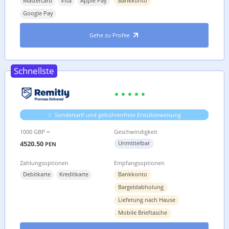
Mastercard
Visa
Apple Pay
Bankkonto
Google Pay
Gehe zu Profee
Schnellste
Sondertarif und gebührenfreie Erstüberweisung
1000 GBP =
Geschwindigkeit
4520.50
Unmittelbar
PEN
Zahlungsoptionen
Empfangsoptionen
Debitkarte
Kreditkarte
Bankkonto
Bargeldabholung
Lieferung nach Hause
Mobile Brieftasche