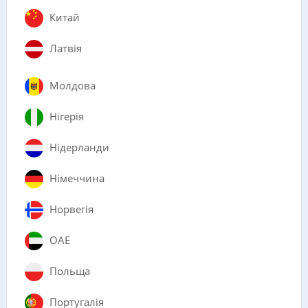
Китай
Латвія
Молдова
Нігерія
Нідерланди
Німеччина
Норвегія
ОАЕ
Польща
Португалія