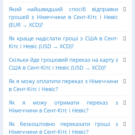
Який найшвидший спосіб відправки
грошей з Німеччини в Сент-Кітс і Невіс
(EUR → XCD)?
Як краще надіслати гроші з США в Сент-
Кітс і Невіс (USD → XCD)?
Скільки йде грошовий переказ на карту з
США в Сент-Кітс і Невіс (USD → XCD)?
Як я можу оплатити переказ з Німеччини
в Сент-Кітс і Невіс?
Як я можу отримати переказ з
Німеччини в Сент-Кітс і Невіс?
Як безкоштовно переказати гроші з
Німеччини в Сент-Кітс і Невіс?