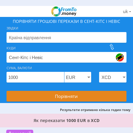
uk
ПОРІВНЯТИ ГРОШОВІ ПЕРЕКАЗИ В СЕНТ-КІТС І НЕВІС
ЗВІДКИ
КУДИ
Знайдіть найкращий спосіб як відправити гроші в Сен
СУМА, ВАЛЮТИ
Порівняти
Результати отримано кілька годин тому
3 КРАЩИХ ВАРІАНТИ, ДЕ МОЖНА ПЕРЕКАЗАТИ 
Як переказати
1000 EUR
в
XCD