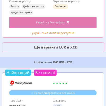
Оплата переказу
Отримання переказу
Trustly
Дебетова картка
Готівкові
Кредитна картка
Перейти в MoneyGram
українська мова недоступна
Ще варіанти EUR в XCD
2 ДЕШЕВИХ ВАРІАНТИ, ДЕ ВИГІДНІШЕ ВІДПРАВ
Як відправити
1000 USD
в
XCD
Найкращий
Без комісії
Перше відправлення без комісії
1000 USD =
Швидкість
2 дні