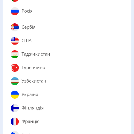
Росія
Сербія
США
Таджикистан
Туреччина
Узбекистан
Україна
Фінляндія
Франція