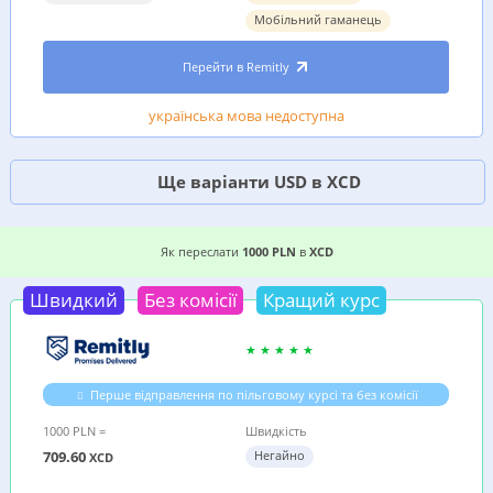
Мобільний гаманець
Перейти в Remitly
українська мова недоступна
Ще варіанти USD в XCD
2 ВИГІДНИХ ВАРІАНТИ, ДЕ ДЕШЕВШЕ ПЕРЕСЛА
Як переслати
1000 PLN
в
XCD
Швидкий
Без комісії
Кращий курс
Перше відправлення по пільговому курсі та без комісії
1000 PLN =
Швидкість
709.60
Негайно
XCD