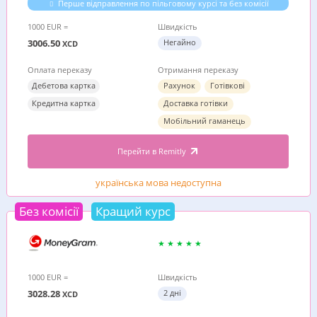
Перше відправлення по пільговому курсі та без комісії
1000 EUR =
Швидкість
3006.50
Негайно
XCD
Оплата переказу
Отримання переказу
Дебетова картка
Рахунок
Готівкові
Кредитна картка
Доставка готівки
Мобільний гаманець
Перейти в Remitly
українська мова недоступна
Без комісії
Кращий курс
1000 EUR =
Швидкість
3028.28
2 дні
XCD