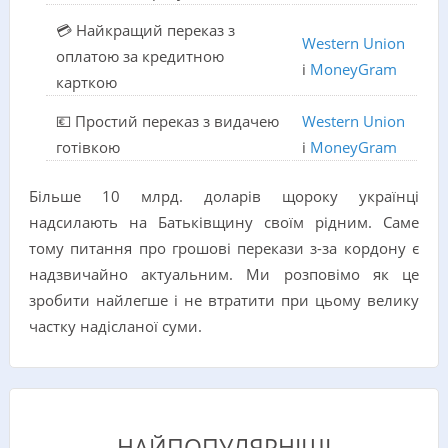
💳 Найкращий переказ з
Western Union
оплатою за кредитною
і
MoneyGram
карткою
💶 Простий переказ з видачею
Western Union
готівкою
і
MoneyGram
Більше 10 млрд. доларів щороку українці
надсилають на Батьківщину своїм рідним. Саме
тому питання про грошові перекази з-за кордону є
надзвичайно актуальним. Ми розповімо як це
зробити найлегше і не втратити при цьому велику
частку надісланої суми.
НАЙПОПУЛЯРНІШІ