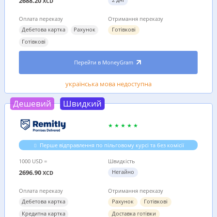
2688.20
XCD
Оплата переказу
Отримання переказу
Дебетова картка
Рахунок
Готівкові
Готівкові
Перейти в MoneyGram
українська мова недоступна
Дешевий
Швидкий
Перше відправлення по пільговому курсі та без комісії
1000 USD =
Швидкість
2696.90
Негайно
XCD
Оплата переказу
Отримання переказу
Дебетова картка
Рахунок
Готівкові
Кредитна картка
Доставка готівки