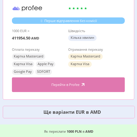
Перше відправлення без комісії
1000 EUR =
Швидкість
411954.50
Кілька хвилин
AMD
Оплата переказу
Отримання переказу
Картка Mastercard
Картка Mastercard
Картка Visa
Apple Pay
Картка Visa
Google Pay
SOFORT
Перейти в Profee
Ще варіанти EUR в AMD
ВИГІДНИЙ ВАРІАНТ, ДЕ ДЕШЕВШЕ ПЕРЕСЛАТИ 
Як переслати
1000 PLN
в
AMD