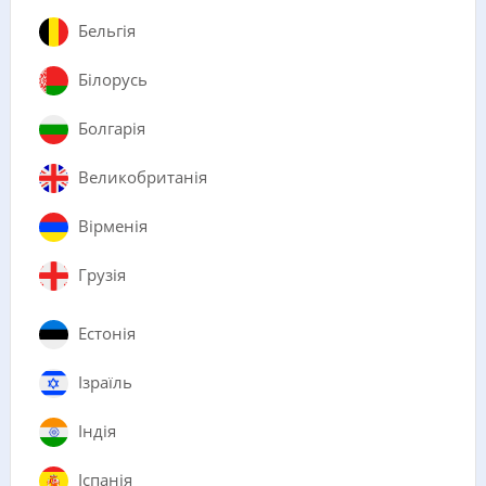
Бельгія
Білорусь
Болгарія
Великобританія
Вірменія
Грузія
Естонія
Ізраїль
Індія
Іспанія