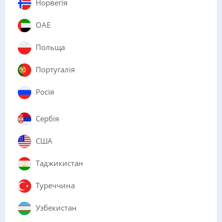
Норвегія
ОАЕ
Польща
Португалія
Росія
Сербія
США
Таджикистан
Туреччина
Узбекистан