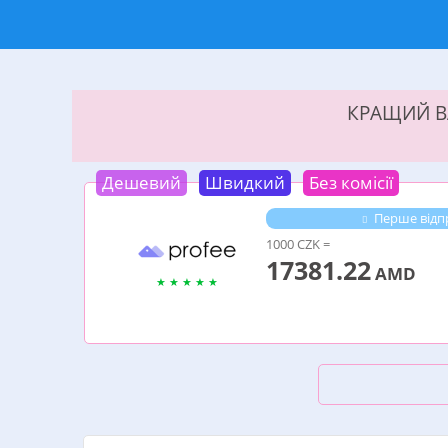
КРАЩИЙ ВА
Дешевий
Швидкий
Без комісії
Перше відпр
1000 CZK =
17381.22
AMD