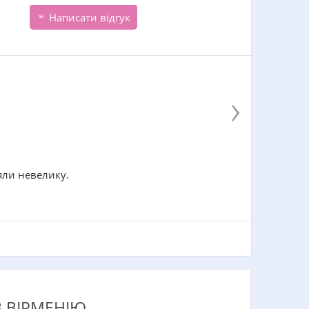
Написати відгук
›
яли невелику.
В ВІРМЕНІЮ