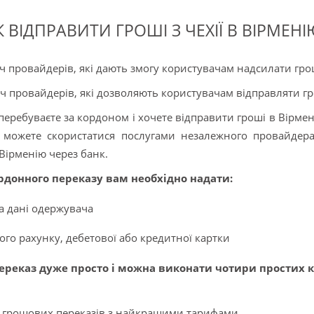
К ВІДПРАВИТИ ГРОШІ З ЧЕХІЇ В ВІРМЕНІ
іч провайдерів, які дають змогу користувачам надсилати грош
іч провайдерів, які дозволяють користувачам відправляти гро
еребуваєте за кордоном і хочете відправити гроші в Вірменію
 можете скористатися послугами незалежного провайдер
 Вірменію через банк.
рдонного переказу вам необхідно надати:
та дані одержувача
ого рахунку, дебетової або кредитної картки
реказ дуже просто і можна виконати чотири простих к
з грошових переказів з найкращими тарифами.