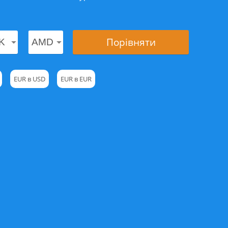
Порівняти
EUR в USD
EUR в EUR