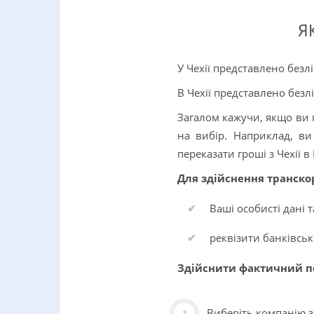
Я
У Чехії представлено безл
В Чехії представлено безл
Загалом кажучи, якщо ви п
на вибір. Наприклад, ви
переказати гроші з Чехії в
Для здійснення транско
Ваші особисті дані 
реквізити банківськ
Здійснити фактичний пе
Виберіть компанію 