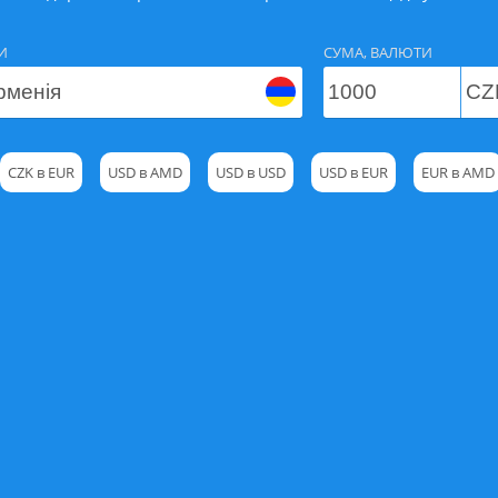
И
СУМА, ВАЛЮТИ
CZK в EUR
USD в AMD
USD в USD
USD в EUR
EUR в AMD