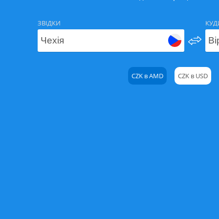
ЗВІДКИ
КУД
CZK в AMD
CZK в USD