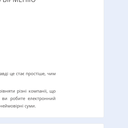
авді це стає простіше, чим
вняти різні компанії, що
и ви робите електронний
 неймовірні суми.