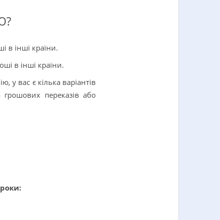
Ю?
і в інші країни.
ші в інші країни.
, у вас є кілька варіантів
а грошових переказів або
роки: