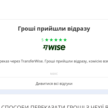
Гроші прийшли відразу
5
реказ через TransferWise. Гроші прийшли відразу, комісію вз
макс
Дивитися всі відгуки
СПОСОБИ ПЕРЕКАЗАТИ ГРОШІ З ЧЕХІЇ 