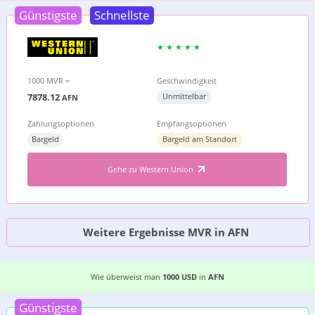
Günstigste
Schnellste
1000 MVR =
Geschwindigkeit
7878.12
Unmittelbar
AFN
Zahlungsoptionen
Empfangsoptionen
Bargeld
Bargeld am Standort
Gehe zu Western Union
Weitere Ergebnisse MVR in AFN
DIE 3 EINFACHSTEN MÖGLICHKEITEN, GELD VO
Wie überweist man
1000 USD
in
AFN
Günstigste