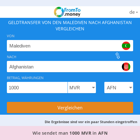
de
GELDTRANSFER VON DEN MALEDIVEN NACH AFGHANISTAN
VERGLEICHEN
VON
NACH
Finden Sie den besten Weg, Geld von den Malediven na
BETRAG, WÄHRUNGEN
Vergleichen
Die Ergebnisse sind vor ein paar Stunden eingetroffen
DER BESTE WEG, UM GELD VON DEN MALEDIVE
Wie sendet man
1000 MVR
in
AFN