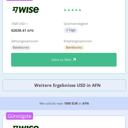
1000 USD =
Geschwindigkeit
62638.41
3 Tage
AFN
Zahlungsoptionen
Empfangsoptionen
Bankkonto
Bankkonto
Gehe zu Wise
Weitere Ergebnisse USD in AFN
DIE 4 GÜNSTIGSTEN MÖGLICHKEITEN, GELD VO
Wie schickt man
1000 EUR
in
AFN
Günstigste