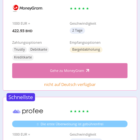
1000 EUR =
Geschwindigkeit
422.93
2 Tage
BHD
Zahlungsoptionen
Empfangsoptionen
Trustly
Debitkarte
Bargeldabholung
Kreditkarte
Gehe zu MoneyGram
nicht auf Deutsch verfügbar
Schnellste
Die erste Überweisung ist gebührenfrei
1000 EUR =
Geschwindigkeit