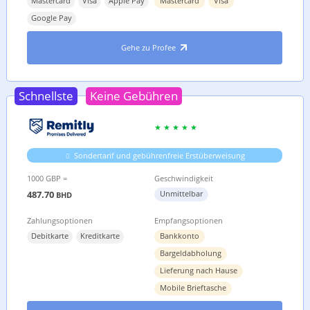
Mastercard
Visa
Apple Pay
Mastercard
Visa
Google Pay
Gehe zu Profee
Schnellste
Keine Gebühren
Sondertarif und gebührenfreie Erstüberweisung
1000 GBP =
Geschwindigkeit
487.70
Unmittelbar
BHD
Zahlungsoptionen
Empfangsoptionen
Debitkarte
Kreditkarte
Bankkonto
Bargeldabholung
Lieferung nach Hause
Mobile Brieftasche