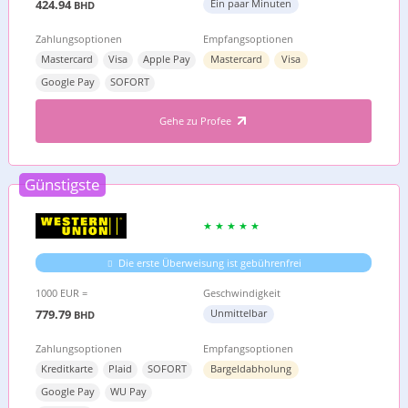
424.94
Ein paar Minuten
BHD
Zahlungsoptionen
Empfangsoptionen
Mastercard
Visa
Apple Pay
Mastercard
Visa
Google Pay
SOFORT
Gehe zu Profee
Günstigste
Die erste Überweisung ist gebührenfrei
1000 EUR =
Geschwindigkeit
779.79
Unmittelbar
BHD
Zahlungsoptionen
Empfangsoptionen
Kreditkarte
Plaid
SOFORT
Bargeldabholung
Google Pay
WU Pay