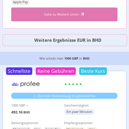
Apple Pay
Gehe zu Western Union
Weitere Ergebnisse EUR in BHD
DIE 4 GÜNSTIGSTEN MÖGLICHKEITEN, GELD VO
Wie schickt man
1000 GBP
in
BHD
Schnellste
Keine Gebühren
Beste Kurs
Die erste Überweisung ist gebührenfrei
1000 GBP =
Geschwindigkeit
492.16
Ein paar Minuten
BHD
Zahlungsoptionen
Empfangsoptionen