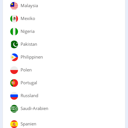
Malaysia
Mexiko
Nigeria
Pakistan
Philippinen
Polen
Portugal
Russland
Saudi-Arabien
Spanien