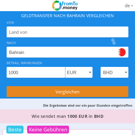
de
GELDTRANSFER NACH BAHRAIN VERGLEICHEN
VON
NACH
Finden Sie den besten Weg, Geld nach Bahrain zu über
BETRAG, WÄHRUNGEN
Vergleichen
Die Ergebnisse sind vor ein paar Stunden eingetroffen
DIE 5 BESTEN WEGE, GELD VON
DEUTSCHLAND
Wie sendet man
1000 EUR
in
BHD
Beste
Keine Gebühren