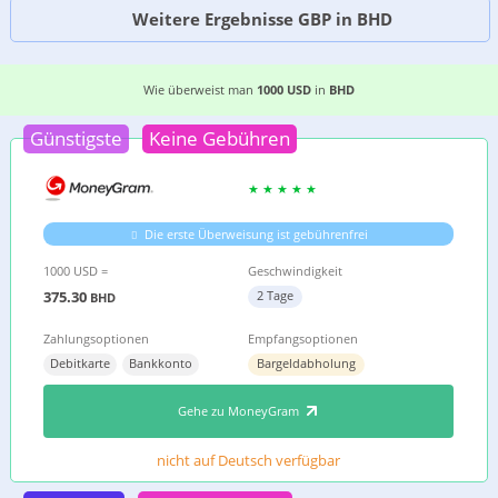
Weitere Ergebnisse GBP in BHD
DIE 3 EINFACHSTEN MÖGLICHKEITEN, GELD VO
Wie überweist man
1000 USD
in
BHD
Günstigste
Keine Gebühren
Die erste Überweisung ist gebührenfrei
1000 USD =
Geschwindigkeit
375.30
2 Tage
BHD
Zahlungsoptionen
Empfangsoptionen
Debitkarte
Bankkonto
Bargeldabholung
Gehe zu MoneyGram
nicht auf Deutsch verfügbar