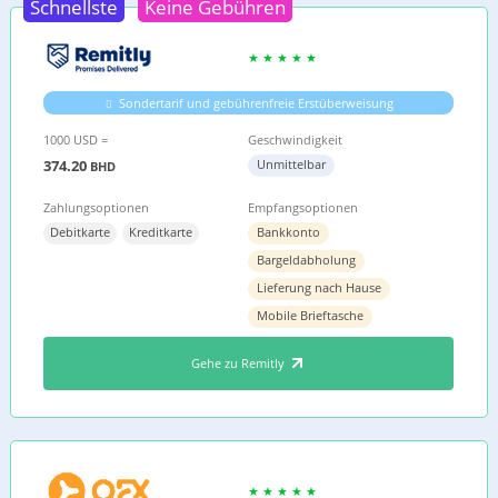
Schnellste
Keine Gebühren
Sondertarif und gebührenfreie Erstüberweisung
1000 USD =
Geschwindigkeit
374.20
Unmittelbar
BHD
Zahlungsoptionen
Empfangsoptionen
Debitkarte
Kreditkarte
Bankkonto
Bargeldabholung
Lieferung nach Hause
Mobile Brieftasche
Gehe zu Remitly