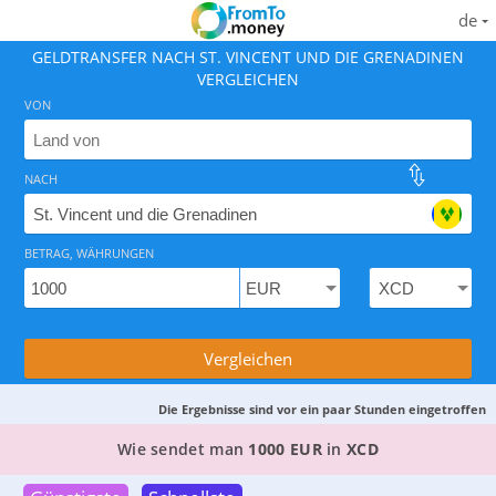
de
GELDTRANSFER NACH ST. VINCENT UND DIE GRENADINEN
VERGLEICHEN
VON
NACH
Finden Sie den besten Weg, Geld nach St. Vincent und 
BETRAG, WÄHRUNGEN
Vergleichen
Die Ergebnisse sind vor ein paar Stunden eingetroffen
DIE 2 BESTEN WEGE, GELD VON
DEUTSCHLAND
Wie sendet man
1000 EUR
in
XCD