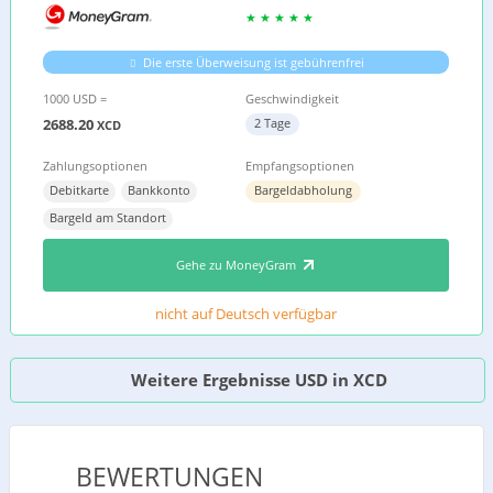
Die erste Überweisung ist gebührenfrei
1000 USD =
Geschwindigkeit
2688.20
2 Tage
XCD
Zahlungsoptionen
Empfangsoptionen
Debitkarte
Bankkonto
Bargeldabholung
Bargeld am Standort
Gehe zu MoneyGram
nicht auf Deutsch verfügbar
Weitere Ergebnisse USD in XCD
BEWERTUNGEN