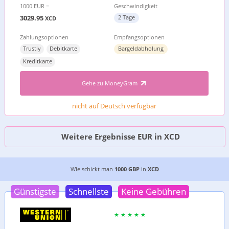
1000 EUR =
Geschwindigkeit
3029.95
2 Tage
XCD
Zahlungsoptionen
Empfangsoptionen
Trustly
Debitkarte
Bargeldabholung
Kreditkarte
Gehe zu MoneyGram
nicht auf Deutsch verfügbar
Weitere Ergebnisse EUR in XCD
DIE GÜNSTIGSTE MÖGLICHKEIT, GELD VON
DEM 
Wie schickt man
1000 GBP
in
XCD
Günstigste
Schnellste
Keine Gebühren