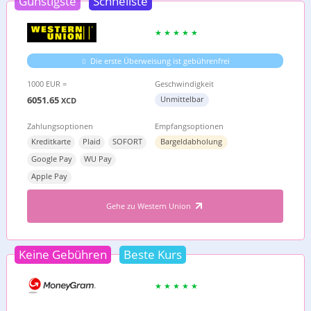
Günstigste
Schnellste
Die erste Überweisung ist gebührenfrei
1000 EUR =
Geschwindigkeit
6051.65
Unmittelbar
XCD
Zahlungsoptionen
Empfangsoptionen
Kreditkarte
Plaid
SOFORT
Bargeldabholung
Google Pay
WU Pay
Apple Pay
Gehe zu Western Union
Keine Gebühren
Beste Kurs