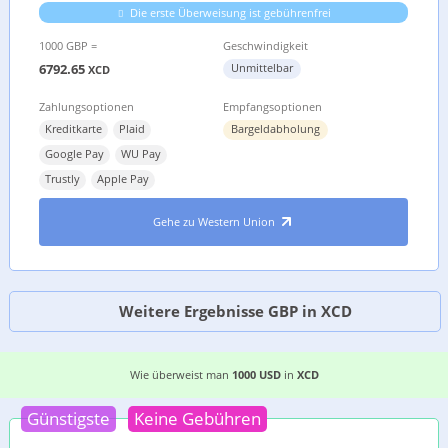
Die erste Überweisung ist gebührenfrei
1000 GBP =
Geschwindigkeit
6792.65
Unmittelbar
XCD
Zahlungsoptionen
Empfangsoptionen
Kreditkarte
Plaid
Bargeldabholung
Google Pay
WU Pay
Trustly
Apple Pay
Gehe zu Western Union
Weitere Ergebnisse GBP in XCD
DIE EINFACHSTE ART, GELD VON
DEN USA
NACH
Wie überweist man
1000 USD
in
XCD
Günstigste
Keine Gebühren