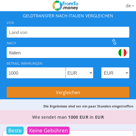
de
GELDTRANSFER NACH ITALIEN VERGLEICHEN
VON
NACH
Finden Sie den besten Weg, Geld nach Italien zu überw
BETRAG, WÄHRUNGEN
Vergleichen
Die Ergebnisse sind vor ein paar Stunden eingetroffen
DIE 5 BESTEN WEGE, GELD VON
DEUTSCHLAND
Wie sendet man
1000 EUR
in
EUR
Beste
Keine Gebühren