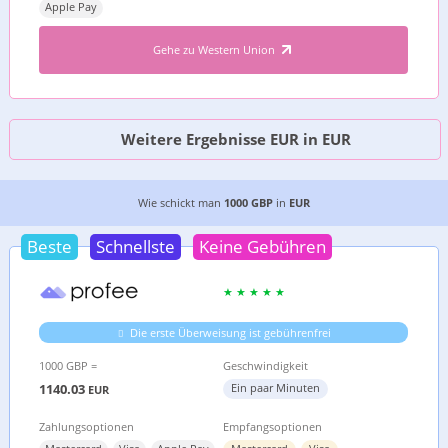
Apple Pay
Gehe zu Western Union
Weitere Ergebnisse EUR in EUR
DIE 7 GÜNSTIGSTEN MÖGLICHKEITEN, GELD VO
Wie schickt man
1000 GBP
in
EUR
Beste
Schnellste
Keine Gebühren
Die erste Überweisung ist gebührenfrei
1000 GBP =
Geschwindigkeit
1140.03
Ein paar Minuten
EUR
Zahlungsoptionen
Empfangsoptionen