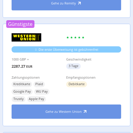
Gehe zu Remitly
Günstigste
Die erste Überweisung ist gebührenfrei
1000 GBP =
Geschwindigkeit
2287.27
3 Tage
EUR
Zahlungsoptionen
Empfangsoptionen
Kreditkarte
Plaid
Debitkarte
Google Pay
WU Pay
Trustly
Apple Pay
Gehe zu Western Union