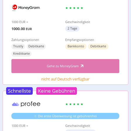
1000 EUR =
Geschwindigkeit
1000.00
2 Tage
EUR
Zahlungsoptionen
Empfangsoptionen
Trustly
Debitkarte
Bankkonto
Debitkarte
Kreditkarte
Gehe zu MoneyGram
nicht auf Deutsch verfügbar
Schnellste
Keine Gebühren
Die erste Überweisung ist gebührenfrei
1000 EUR =
Geschwindigkeit