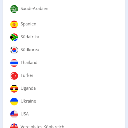
Saudi-Arabien
Spanien
Südafrika
Südkorea
Thailand
Türkei
Uganda
Ukraine
USA
Vereinigtes Königreich