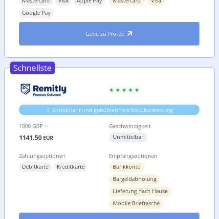
Mastercard
Visa
Apple Pay
Mastercard
Visa
Google Pay
Gehe zu Profee
Schnellste
Sondertarif und gebührenfreie Erstüberweisung
1000 GBP =
Geschwindigkeit
1141.50
Unmittelbar
EUR
Zahlungsoptionen
Empfangsoptionen
Debitkarte
Kreditkarte
Bankkonto
Bargeldabholung
Lieferung nach Hause
Mobile Brieftasche