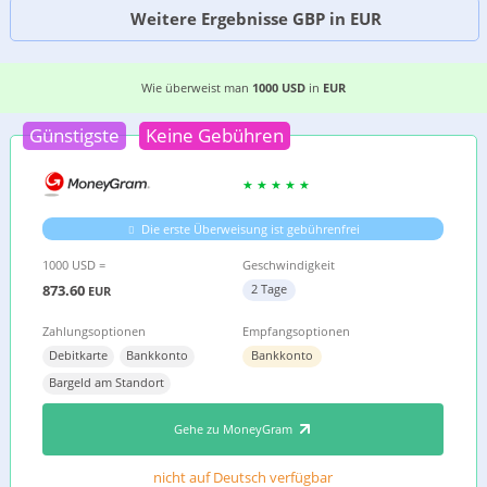
Weitere Ergebnisse GBP in EUR
DIE 6 EINFACHSTEN MÖGLICHKEITEN, GELD VO
Wie überweist man
1000 USD
in
EUR
Günstigste
Keine Gebühren
Die erste Überweisung ist gebührenfrei
1000 USD =
Geschwindigkeit
873.60
2 Tage
EUR
Zahlungsoptionen
Empfangsoptionen
Debitkarte
Bankkonto
Bankkonto
Bargeld am Standort
Gehe zu MoneyGram
nicht auf Deutsch verfügbar