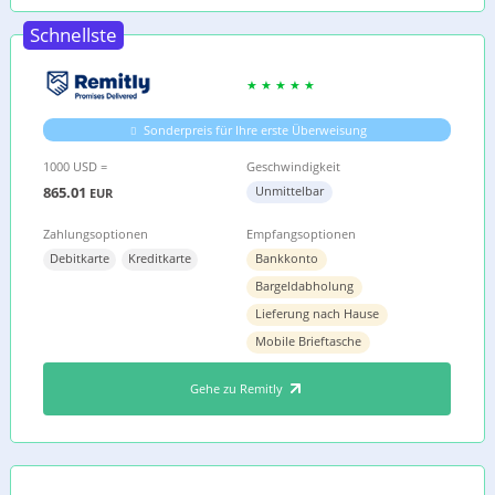
Schnellste
Sonderpreis für Ihre erste Überweisung
1000 USD =
Geschwindigkeit
865.01
Unmittelbar
EUR
Zahlungsoptionen
Empfangsoptionen
Debitkarte
Kreditkarte
Bankkonto
Bargeldabholung
Lieferung nach Hause
Mobile Brieftasche
Gehe zu Remitly