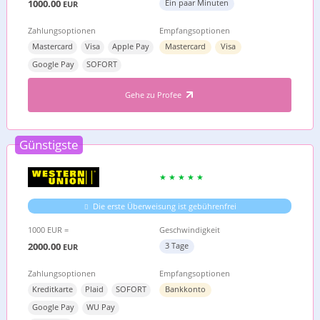
1000.00
Ein paar Minuten
EUR
Zahlungsoptionen
Empfangsoptionen
Mastercard
Visa
Apple Pay
Mastercard
Visa
Google Pay
SOFORT
Gehe zu Profee
Günstigste
Die erste Überweisung ist gebührenfrei
1000 EUR =
Geschwindigkeit
2000.00
3 Tage
EUR
Zahlungsoptionen
Empfangsoptionen
Kreditkarte
Plaid
SOFORT
Bankkonto
Google Pay
WU Pay