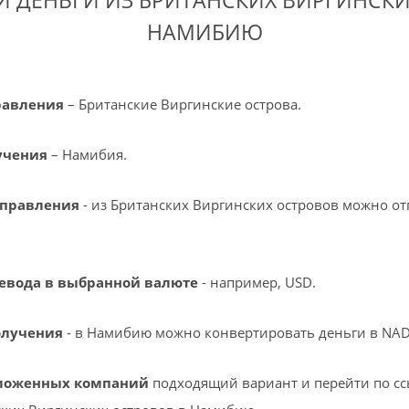
И ДЕНЬГИ ИЗ БРИТАНСКИХ ВИРГИНСКИ
НАМИБИЮ
равления
– Британские Виргинские острова.
учения
– Намибия.
тправления
- из Британских Виргинских островов можно от
ревода в выбранной валюте
- например, USD.
олучения
- в Намибию можно конвертировать деньги в NAD,
дложенных компаний
подходящий вариант и перейти по с