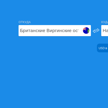
ОТКУДА
КУД
USD в