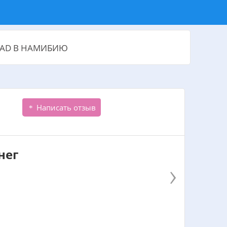
NAD В НАМИБИЮ
Написать отзыв
нег
›