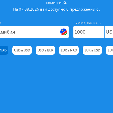
комиссией.
На 07.08.2026 вам доступно 0 предложений с .
А
СУММА, ВАЛЮТЫ
 NAD
USD в USD
USD в EUR
EUR в NAD
EUR в USD
EUR