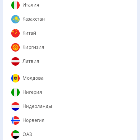
Италия
Казахстан
Китай
Киргизия
Латвия
Молдова
Нигерия
Нидерланды
Норвегия
ОАЭ