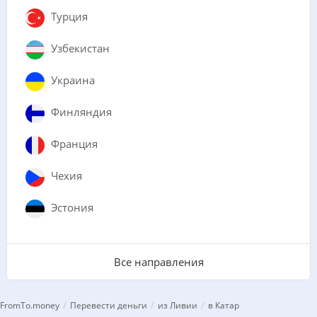
Турция
Узбекистан
Украина
Финляндия
Франция
Чехия
Эстония
Все направления
/
/
/
FromTo.money
Перевести деньги
из Ливии
в Катар