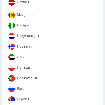
Латвия
Молдова
Нигерия
Нидерланды
Норвегия
ОАЭ
Польша
Португалия
Россия
Сербия