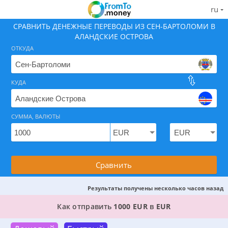
ru
СРАВНИТЬ ДЕНЕЖНЫЕ ПЕРЕВОДЫ ИЗ СЕН-БАРТОЛОМИ В
АЛАНДСКИЕ ОСТРОВА
ОТКУДА
КУДА
Найдите лучший способ отправить деньги из Сен-Б
На 08.08.2026 вам доступно 4 предложения.
СУММА, ВАЛЮТЫ
Сравнить
Результаты получены несколько часов назад
4 ЛУЧШИХ ВАРИАНТА, ГДЕ МОЖНО ОТПРАВИТ
Как отправить
1000 EUR
в
EUR