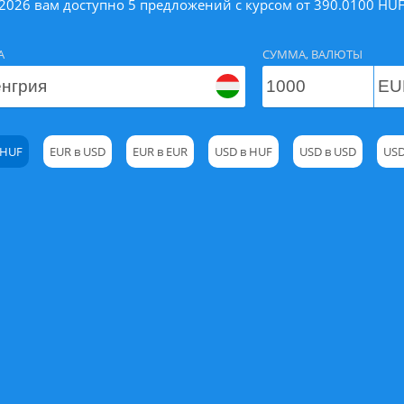
.2026 вам доступно 5 предложений с курсом от 390.0100 HUF 
А
СУММА, ВАЛЮТЫ
 HUF
EUR в USD
EUR в EUR
USD в HUF
USD в USD
USD