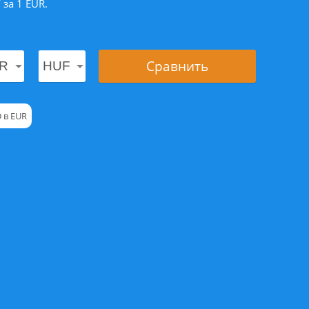
за 1 EUR.
Сравнить
 в EUR