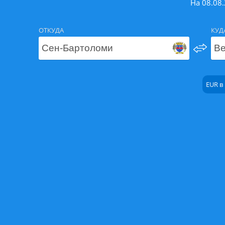
На 08.08
ОТКУДА
КУД
EUR в