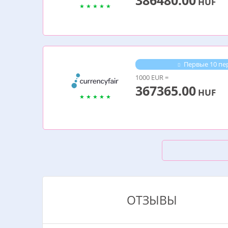
386480.00
HUF
Первые 10 пе
1000 EUR =
367365.00
HUF
ОТЗЫВЫ