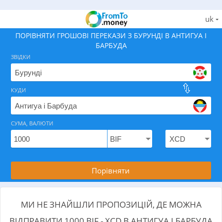
uk
ПОРІВНЯТИ ГРОШОВІ ПЕРЕКАЗИ З БУРУНДІ В АНТИГУА І
БАРБУДА
ЗВІДКИ
КУДИ
Знайдіть найкращий спосіб як відправити гроші з Бу
СУМА, ВАЛЮТИ
Порівняти
МИ НЕ ЗНАЙШЛИ ПРОПОЗИЦІЙ, ДЕ МОЖНА
ВІДПРАВИТИ 1000 BIF - XCD В АНТИГУА І БАРБУДА