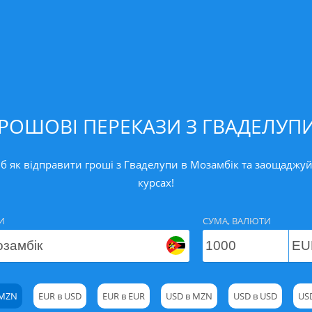
РОШОВІ ПЕРЕКАЗИ З ГВАДЕЛУП
б як відправити гроші з Гваделупи в Мозамбік та заощаджуйт
курсах!
И
СУМА, ВАЛЮТИ
 MZN
EUR в USD
EUR в EUR
USD в MZN
USD в USD
US