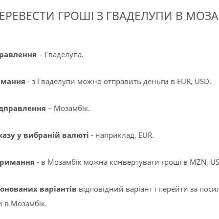
ПЕРЕВЕСТИ ГРОШІ З ГВАДЕЛУПИ В МОЗА
правлення
– Гваделупа.
имання
- з Гваделупи можно отправить деньги в EUR, USD.
ідправлення
– Мозамбік.
казу у вибраній валюті
- наприклад, EUR.
тримання
- в Мозамбік можна конвертувати гроші в MZN, US
понованих варіантів
відповідний варіант і перейти за по
и в Мозамбік.