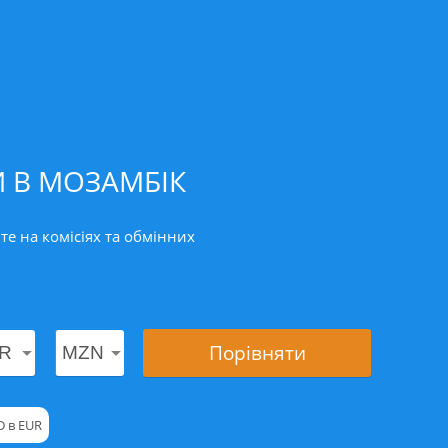
И В МОЗАМБІК
е на комісіях та обмінних
Порівняти
D в EUR