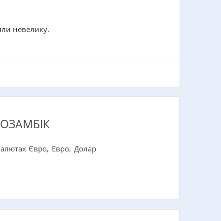
яли невелику.
МОЗАМБІК
валютах Євро, Евро, Долар