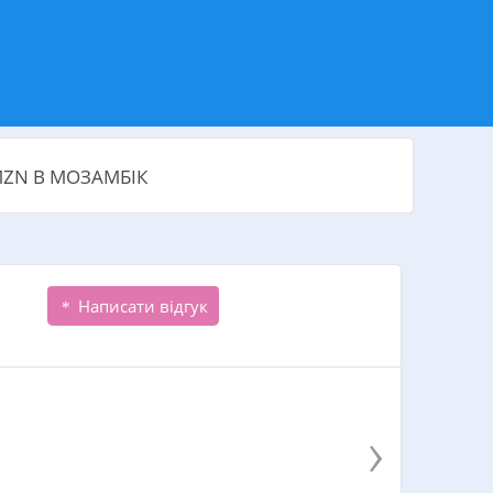
MZN В МОЗАМБІК
Написати відгук
›