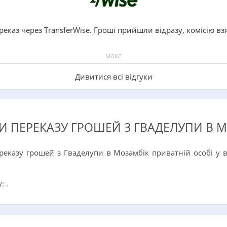
реказ через TransferWise. Гроші прийшли відразу, комісію вз
макс
Дивитися всі відгуки
 ПЕРЕКАЗУ ГРОШЕЙ З ГВАДЕЛУПИ В 
реказу грошей з Гваделупи в Мозамбік приватній особі у 
: .