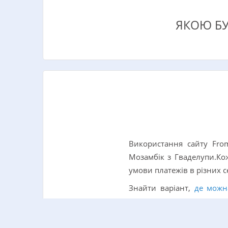
ЯКОЮ БУ
Використання сайту Fro
Мозамбік з Гваделупи.Ко
умови платежів в різних се
Знайти варіант,
де можн
грошових переказів.