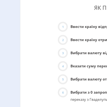
ЯК 
Ввести країну від
Ввести країну отр
Вибрати валюту в
Вказати суму пере
Вибрати валюту о
Вибрати з 0 запро
переказу з Гваделуп