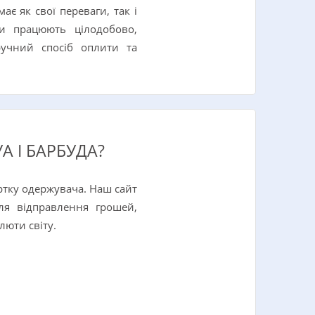
є як свої переваги, так і
и працюють цілодобово,
ручний спосіб оплити та
А І БАРБУДА?
артку одержувача. Наш сайт
ля відправлення грошей,
люти світу.