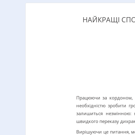
НАЙКРАЩІ СПО
Працюючи за кордоном, п
необхідністю зробити гр
залишиться незмінною: 
швидкого переказу дихрамі
Вирішуючи це питання, мо