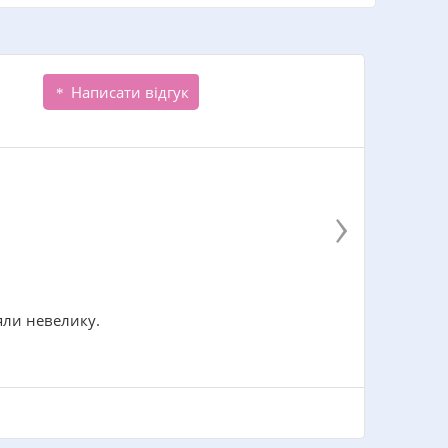
Написати відгук
›
яли невелику.