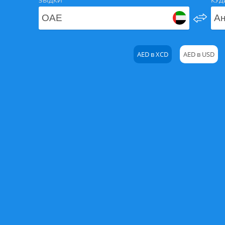
ЗВІДКИ
КУД
AED в XCD
AED в USD