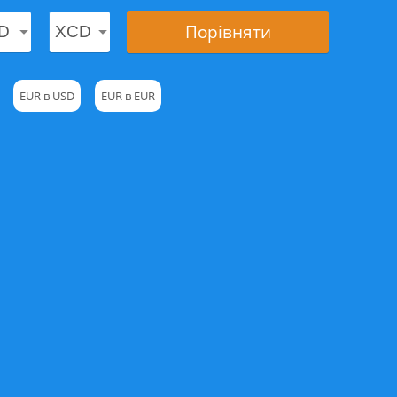
Порівняти
EUR в USD
EUR в EUR