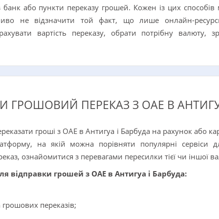
 банк або пункти переказу грошей. Кожен із цих способів ма
ливо не відзначити той факт, що лише онлайн-ресурс
ахувати вартість переказу, обрати потрібну валюту, з
И ГРОШОВИЙ ПЕРЕКАЗ З ОАЕ В АНТИГУ
 переказати гроші з ОАЕ в Антигуа і Барбуда на рахунок або к
атформу, на якій можна порівняти популярні сервіси д
реказ, ознайомитися з перевагами пересилки тієї чи іншої ва
ля відправки грошей з ОАЕ в Антигуа і Барбуда:
 грошових переказів;