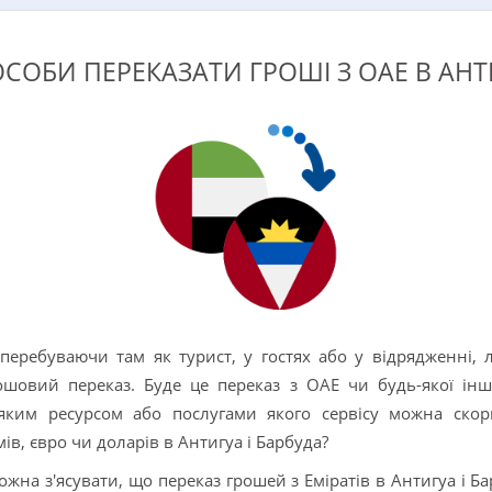
СОБИ ПЕРЕКАЗАТИ ГРОШІ З ОАЕ В АНТИ
еребуваючи там як турист, у гостях або у відрядженні, 
ошовий переказ. Буде це переказ з ОАЕ чи будь-якої інш
яким ресурсом або послугами якого сервісу можна скори
в, євро чи доларів в Антигуа і Барбуда?
жна з'ясувати, що переказ грошей з Еміратів в Антигуа і 