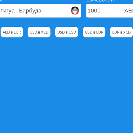
И
СУМА, ВАЛЮТИ
AED в EUR
USD в XCD
USD в USD
USD в EUR
EUR в XCD