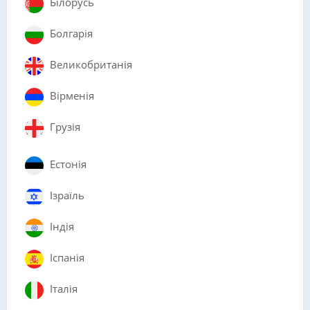
Білорусь
Болгарія
Великобританія
Вірменія
Грузія
Естонія
Ізраїль
Індія
Іспанія
Італія