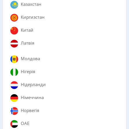
Казахстан
Киргизстан
Китай
Латвія
Молдова
Нігерія
Нідерланди
Німеччина
Норвегія
ОАЕ