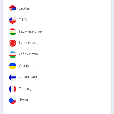
Сербія
США
Таджикистан
Туреччина
Узбекистан
Україна
Фінляндія
Франція
Чехія