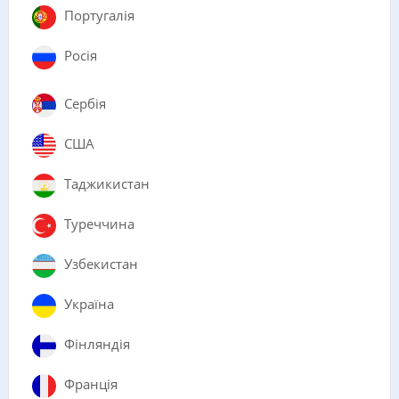
Португалія
Росія
Сербія
США
Таджикистан
Туреччина
Узбекистан
Україна
Фінляндія
Франція