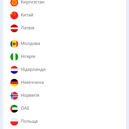
Киргизстан
Китай
Латвія
Молдова
Нігерія
Нідерланди
Німеччина
Норвегія
ОАЕ
Польща