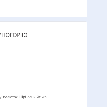
ОРНОГОРІЮ
у валютах Шрі-ланкійська