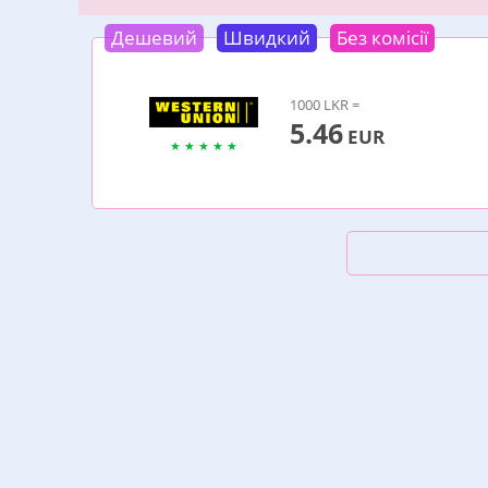
Дешевий
Швидкий
Без комісії
1000 LKR =
5.46
EUR