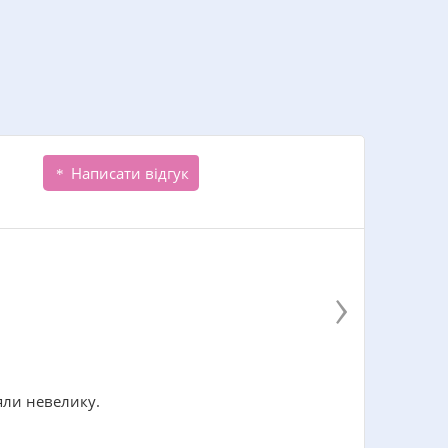
Написати відгук
›
яли невелику.