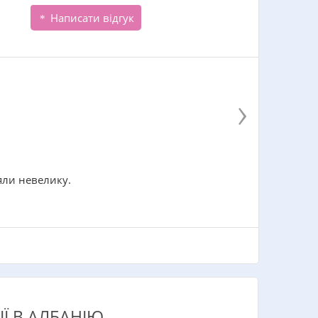
Написати відгук
›
яли невелику.
Ї В АЛБАНІЮ