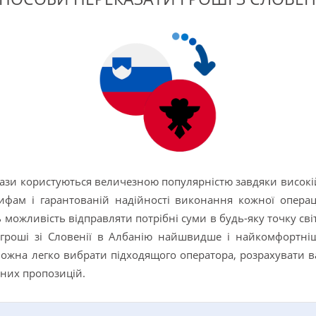
ази користуються величезною популярністю завдяки високі
ифам і гарантованій надійності виконання кожної операці
 можливість відправляти потрібні суми в будь-яку точку сві
и гроші зі Словенії в Албанію найшвидше і найкомфортн
ожна легко вибрати підходящого оператора, розрахувати ва
них пропозицій.