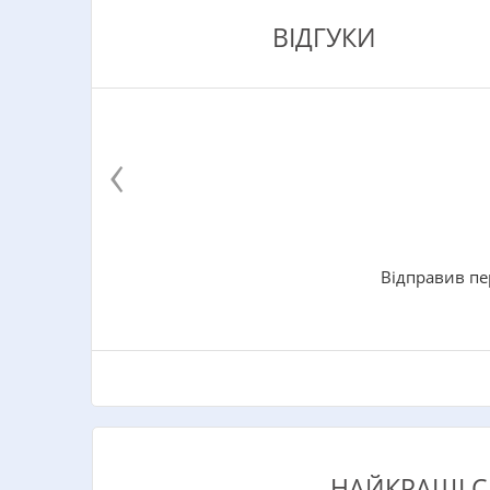
ВІДГУКИ
‹
Відправив пе
НАЙКРАЩІ С