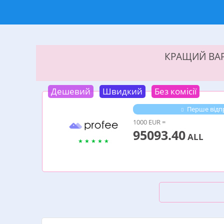
КРАЩИЙ ВАР
Дешевий
Швидкий
Без комісії
Перше відпр
1000 EUR =
95093.40
ALL