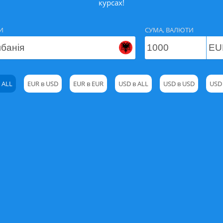
курсах!
И
СУМА, ВАЛЮТИ
 ALL
EUR в USD
EUR в EUR
USD в ALL
USD в USD
USD