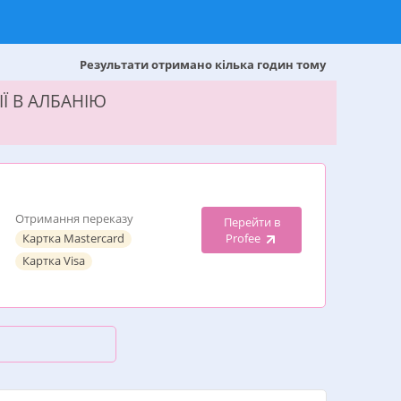
Результати отримано кілька годин тому
Ї В АЛБАНІЮ
Отримання переказу
Перейти в
Картка Mastercard
Profee
Картка Visa