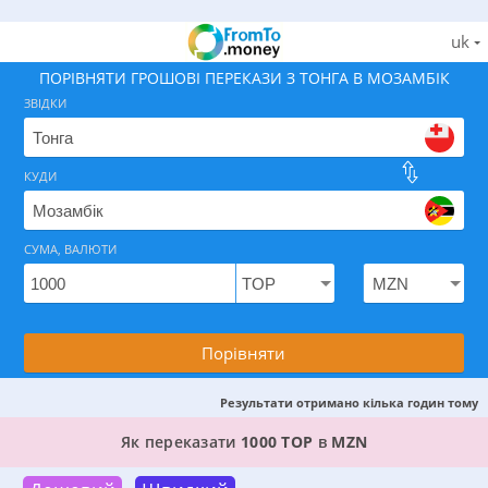
uk
ПОРІВНЯТИ ГРОШОВІ ПЕРЕКАЗИ З ТОНГА В МОЗАМБІК
ЗВІДКИ
КУДИ
Знайдіть найкращий спосіб як відправити гроші з То
СУМА, ВАЛЮТИ
Порівняти
Результати отримано кілька годин тому
КРАЩИЙ ВАРІАНТ, ДЕ МОЖНА ПЕРЕКАЗАТИ ГРО
Як переказати
1000 TOP
в
MZN