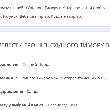
казу грошей зі Східного Тимору в Катар приватній особі у в
 Рахунок, Дебетова картка, Кредитна картка.
РЕВЕСТИ ГРОШІ ЗІ СХІДНОГО ТИМОРУ В
правлення
– Східний Тімор.
имання
- зі Східного Тимору можно отправить деньги в USD i
ідправлення
– Катар.
казу у вибраній валюті
- наприклад, USD.