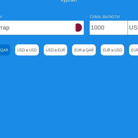
И
СУМА, ВАЛЮТИ
 QAR
USD в USD
USD в EUR
EUR в QAR
EUR в USD
EUR