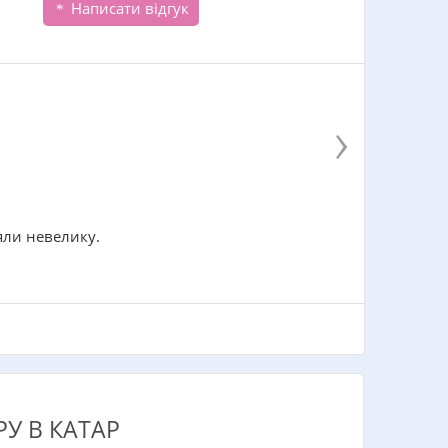
Написати відгук
›
яли невелику.
У В КАТАР